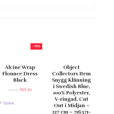
- 70%
Alcine Wrap
Object
Flounce Dress
Collectors Item
Black
Snygg Klänning
i Swedish Blue,
Det
Det
165
kr
549
kr
100% Polyester,
ursprungliga
nuvarande
V-ringad, Cut
priset
priset
Spara
var:
är:
Out i Midjan –
549 kr.
165 kr.
127 cm – 716371-