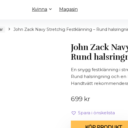
Kvinna
Magasin
ar
John Zack Navy Stretchig Festklänning – Rund halsringni
John Zack Navy
Rund halsringn
En snygg festklänning i st
Rund halsringning och en k
Handtvätt rekommendera
699
kr
Spara i önskelista
KÖP PRODUKT