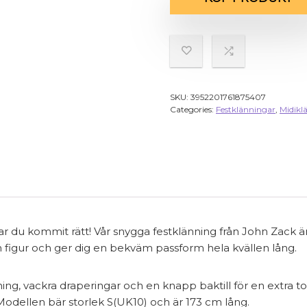
SKU:
3952201761875407
Categories:
Festklänningar
,
Midikl
r du kommit rätt! Vår snygga festklänning från John Zack ä
in figur och ger dig en bekväm passform hela kvällen lång.
g, vackra draperingar och en knapp baktill för en extra touc
 Modellen bär storlek S(UK10) och är 173 cm lång.