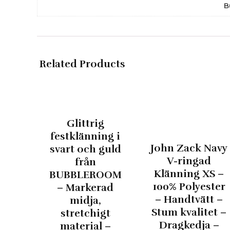
B
Related Products
Glittrig
festklänning i
John Zack Navy
svart och guld
V-ringad
från
Klänning XS –
BUBBLEROOM
100% Polyester
– Markerad
– Handtvätt –
midja,
Stum kvalitet –
stretchigt
Dragkedja –
material –