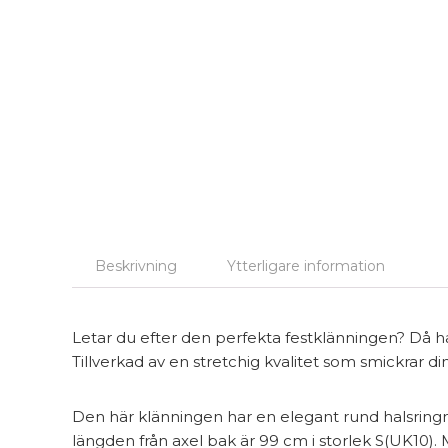
Beskrivning
Ytterligare information
Letar du efter den perfekta festklänningen? Då ha
Tillverkad av en stretchig kvalitet som smickrar d
Den här klänningen har en elegant rund halsringnin
längden från axel bak är 99 cm i storlek S(UK10).