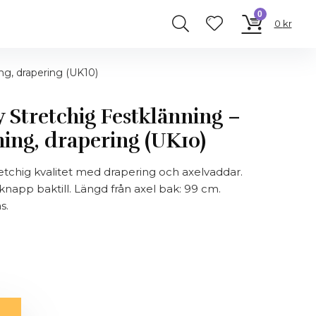
0
0
kr
ng, drapering (UK10)
 Stretchig Festklänning –
ing, drapering (UK10)
retchig kvalitet med drapering och axelvaddar.
napp baktill. Längd från axel bak: 99 cm.
s.