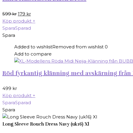
Det
Det
599
kr
179
kr
ursprungliga
nuvarande
Köp produkt
+
priset
priset
Spara
Sparad
var:
är:
Spara
599 kr.
179 kr.
Added to wishlist
Removed from wishlist
0
Add to compare
Röd fyrkantig klänning med avskärning från 
499
kr
Köp produkt
+
Spara
Sparad
Spara
Long Sleeve Rouch Dress Navy (uk16) Xl