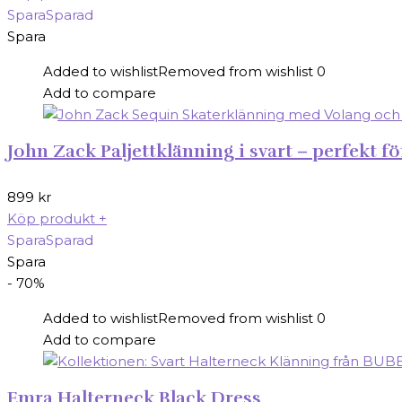
Spara
Sparad
Spara
Added to wishlist
Removed from wishlist
0
Add to compare
John Zack Paljettklänning i svart – perfekt f
899
kr
Köp produkt
+
Spara
Sparad
Spara
- 70%
Added to wishlist
Removed from wishlist
0
Add to compare
Emra Halterneck Black Dress