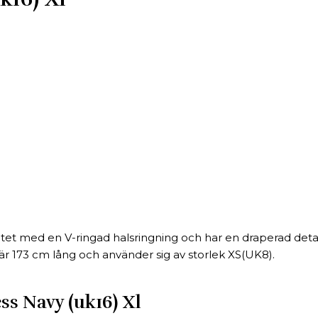
alitet med en V-ringad halsringning och har en draperad deta
är 173 cm lång och använder sig av storlek XS(UK8).
ss Navy (uk16) Xl