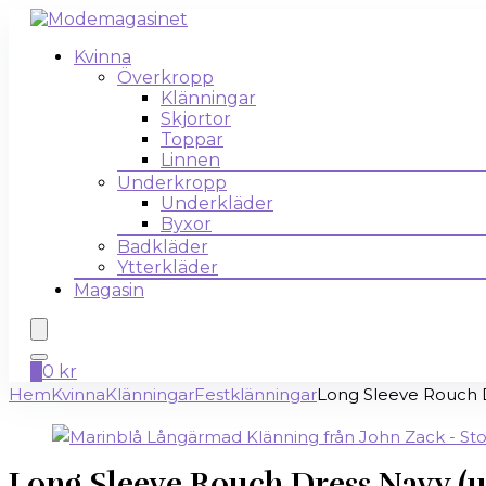
Kvinna
Överkropp
Klänningar
Skjortor
Toppar
Linnen
Underkropp
Underkläder
Byxor
Badkläder
Ytterkläder
Magasin
0
0
kr
Hem
Kvinna
Klänningar
Festklänningar
Long Sleeve Rouch D
Long Sleeve Rouch Dress Navy (u