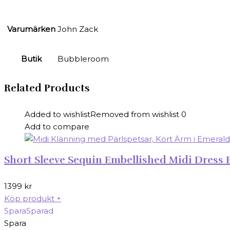
Varumärken
John Zack
Butik
Bubbleroom
Related Products
Added to wishlist
Removed from wishlist
0
Add to compare
Short Sleeve Sequin Embellished Midi Dress E
1399
kr
Köp produkt
+
Spara
Sparad
Spara