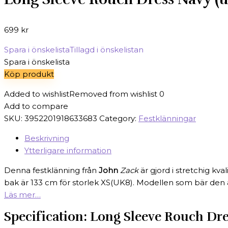
699
kr
Spara i önskelista
Tillagd i önskelistan
Spara i önskelista
Köp produkt
Added to wishlist
Removed from wishlist
0
Add to compare
SKU:
3952201918633683
Category:
Festklänningar
Beskrivning
Ytterligare information
Denna festklänning från
John
Zack
är gjord i stretchig kv
bak är 133 cm för storlek XS(UK8). Modellen som bär den 
Läs mer…
Specification:
Long Sleeve Rouch Dre