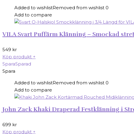
Added to wishlist
Removed from wishlist
0
Add to compare
VILA Svart Puffärm Klänning – Smockad stretc
549
kr
Köp produkt
+
Spara
Sparad
Spara
Added to wishlist
Removed from wishlist
0
Add to compare
John Zack Khaki Draperad Festklänning i Stre
699
kr
Köp produkt
+