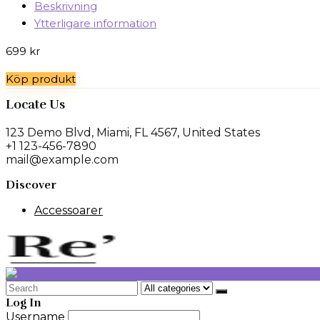
Beskrivning
Ytterligare information
699
kr
Köp produkt
Locate Us
123 Demo Blvd, Miami, FL 4567, United States
+1 123-456-7890
mail@example.com
Discover
Accessoarer
Search
for:
Log In
Username