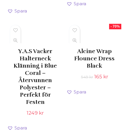
ursprungliga
nuvarande
Spara
var:
är:
priset
priset
Spara
1199 kr.
359 kr.
var:
är:
599 kr.
179 kr.
- 70%
Y.A.S Vacker
Alcine Wrap
Halterneck
Flounce Dress
Klänning i Blue
Black
Coral –
Det
Det
165
kr
549
kr
Återvunnen
ursprungliga
nuvaran
Polyester –
priset
priset
Spara
var:
är:
Perfekt för
549 kr.
165 kr.
Festen
1249
kr
Spara