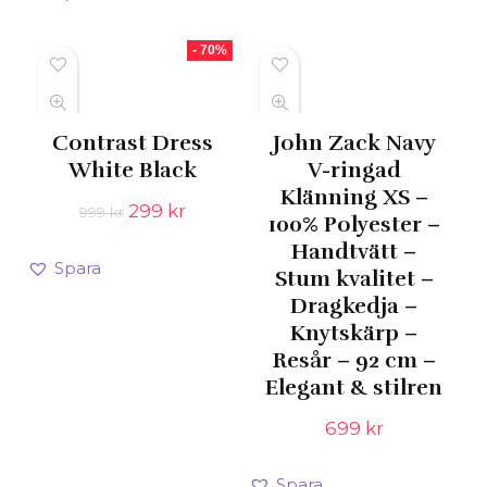
- 70%
Contrast Dress
John Zack Navy
White Black
V-ringad
Klänning XS –
Det
Det
299
kr
999
kr
100% Polyester –
ursprungliga
nuvarande
Handtvätt –
priset
priset
Spara
var:
är:
Stum kvalitet –
999 kr.
299 kr.
Dragkedja –
Knytskärp –
Resår – 92 cm –
Elegant & stilren
699
kr
Spara