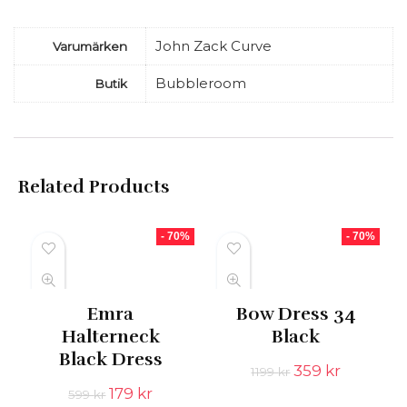
John Zack Curve
Varumärken
Bubbleroom
Butik
Related Products
- 70%
- 70%
Emra
Bow Dress 34
Halterneck
Black
Black Dress
Det
Det
359
kr
1199
kr
ursprungliga
nuvaran
Det
Det
179
kr
599
kr
priset
priset