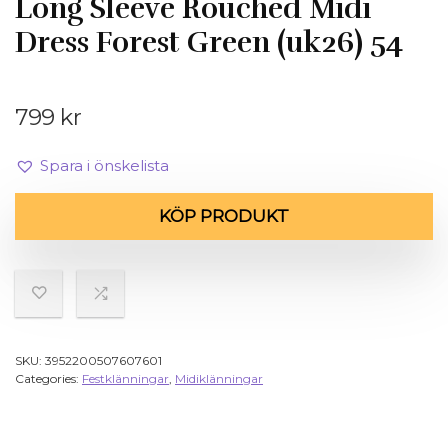
Long Sleeve Rouched Midi
Dress Forest Green (uk26) 54
799
kr
Spara i önskelista
KÖP PRODUKT
SKU:
3952200507607601
Categories:
Festklänningar
,
Midiklänningar