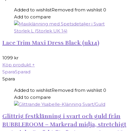
2999 kr.
2399 kr.
Added to wishlist
Removed from wishlist
0
Add to compare
Lace Trim Maxi Dress Black (uk14)
1099
kr
Köp produkt
+
Spara
Sparad
Spara
Added to wishlist
Removed from wishlist
0
Add to compare
Glittrig festklänning i svart och guld från
BUBBLEROOM – Markerad midja, stretchigt