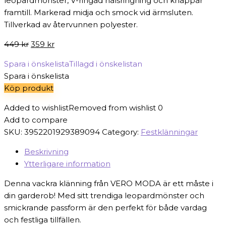
leopardmönster, V-ringad halsringning och knappar
framtill. Markerad midja och smock vid ärmsluten.
Tillverkad av återvunnen polyester.
Det
Det
449
kr
359
kr
ursprungliga
nuvarande
Spara i önskelista
Tillagd i önskelistan
priset
priset
Spara i önskelista
var:
är:
Köp produkt
449 kr.
359 kr.
Added to wishlist
Removed from wishlist
0
Add to compare
SKU:
3952201929389094
Category:
Festklänningar
Beskrivning
Ytterligare information
Denna vackra klänning från VERO MODA är ett måste i
din garderob! Med sitt trendiga leopardmönster och
smickrande passform är den perfekt för både vardag
och festliga tillfällen.