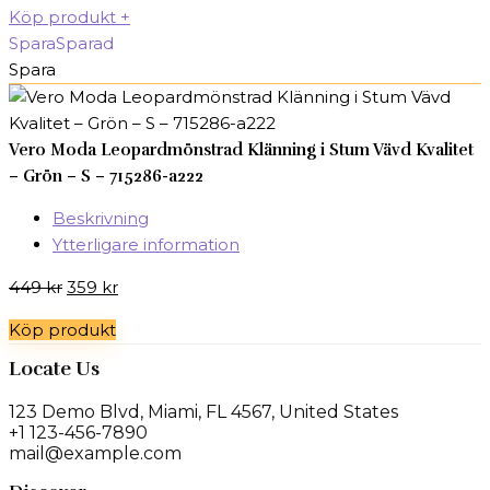
ursprungliga
nuvarande
Köp produkt
+
priset
priset
Spara
Sparad
var:
är:
Spara
899 kr.
269 kr.
Vero Moda Leopardmönstrad Klänning i Stum Vävd Kvalitet
– Grön – S – 715286-a222
Beskrivning
Ytterligare information
Det
Det
449
kr
359
kr
ursprungliga
nuvarande
Köp produkt
priset
priset
var:
är:
Locate Us
449 kr.
359 kr.
123 Demo Blvd, Miami, FL 4567, United States
+1 123-456-7890
mail@example.com