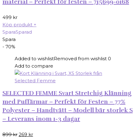
material – Perfekt för festen – 715699-0168
499
kr
Köp produkt
+
Spara
Sparad
Spara
- 70%
Added to wishlist
Removed from wishlist
0
Add to compare
SELECTED FEMME Svart Stretchig Klänning
med Puffärmar – Perfekt för Festen – 77%
Polyester – Handtvätt – Modell bär storlek S
– Leverans inom 1-3 dagar
Det
Det
899
kr
269
kr