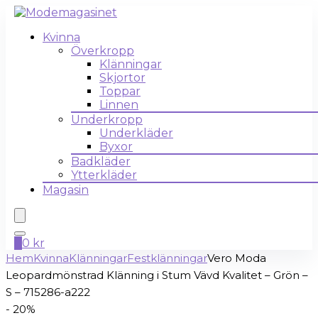
Kvinna
Överkropp
Klänningar
Skjortor
Toppar
Linnen
Underkropp
Underkläder
Byxor
Badkläder
Ytterkläder
Magasin
0
0
kr
Hem
Kvinna
Klänningar
Festklänningar
Vero Moda
Leopardmönstrad Klänning i Stum Vävd Kvalitet – Grön –
S – 715286-a222
- 20%