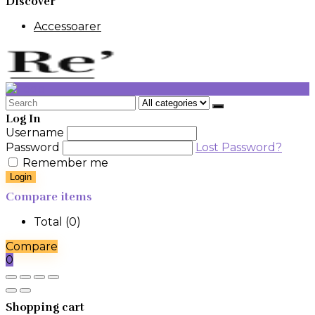
Discover
Accessoarer
Search
for:
Log In
Username
Password
Lost Password?
Remember me
Login
Compare items
Total (
0
)
Compare
0
Shopping cart