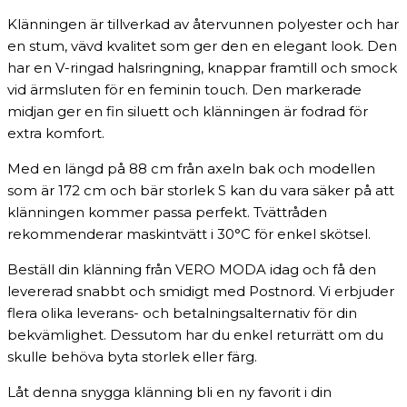
Klänningen är tillverkad av återvunnen polyester och har
en stum, vävd kvalitet som ger den en elegant look. Den
har en V-ringad halsringning, knappar framtill och smock
vid ärmsluten för en feminin touch. Den markerade
midjan ger en fin siluett och klänningen är fodrad för
extra komfort.
Med en längd på 88 cm från axeln bak och modellen
som är 172 cm och bär storlek S kan du vara säker på att
klänningen kommer passa perfekt. Tvättråden
rekommenderar maskintvätt i 30°C för enkel skötsel.
Beställ din klänning från VERO MODA idag och få den
levererad snabbt och smidigt med Postnord. Vi erbjuder
flera olika leverans- och betalningsalternativ för din
bekvämlighet. Dessutom har du enkel returrätt om du
skulle behöva byta storlek eller färg.
Låt denna snygga klänning bli en ny favorit i din