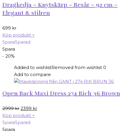
Dragkedja – Knytskärp – Resår – 92 cm –
Elegant & stilren
699
kr
Köp produkt
+
Spara
Sparad
Spara
- 20%
Added to wishlist
Removed from wishlist
0
Add to compare
Open Back Maxi Dress 274 Rich 36 Brown
Det
Det
2999
kr
2399
kr
ursprungliga
nuvarande
Köp produkt
+
priset
priset
Spara
Sparad
var:
är:
Spara