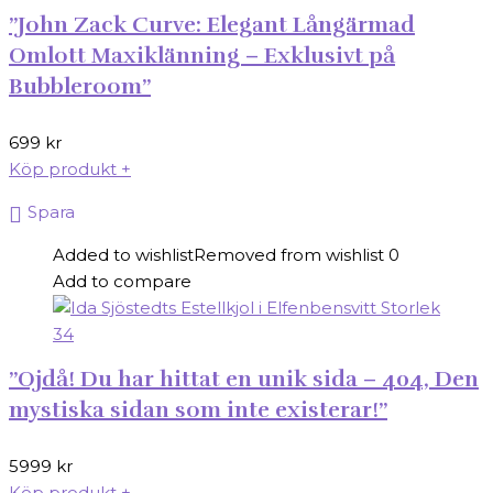
”John Zack Curve: Elegant Långärmad
Omlott Maxiklänning – Exklusivt på
Bubbleroom”
699
kr
Köp produkt
+
Spara
Added to wishlist
Removed from wishlist
0
Add to compare
”Ojdå! Du har hittat en unik sida – 404, Den
mystiska sidan som inte existerar!”
5999
kr
Köp produkt
+