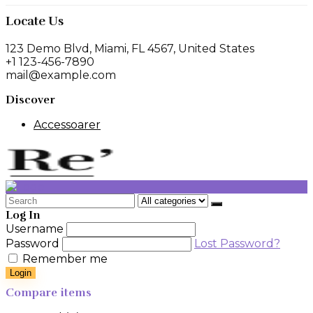
Locate Us
123 Demo Blvd, Miami, FL 4567, United States
+1 123-456-7890
mail@example.com
Discover
Accessoarer
Search
for:
Log In
Username
Password
Lost Password?
Remember me
Login
Compare items