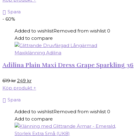
Spara
- 60%
Added to wishlist
Removed from wishlist
0
Add to compare
Adilina Plain Maxi Dress Grape Sparkling 36
Det
Det
619
kr
249
kr
ursprungliga
nuvarande
Köp produkt
+
priset
priset
Spara
var:
är:
619 kr.
249 kr.
Added to wishlist
Removed from wishlist
0
Add to compare