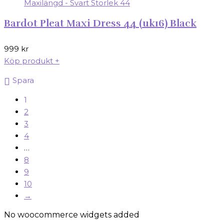
Bardot Pleat Maxi Dress 44 (uk16) Black
999
kr
Köp produkt
+
Spara
1
2
3
4
…
8
9
10
→
No woocommerce widgets added