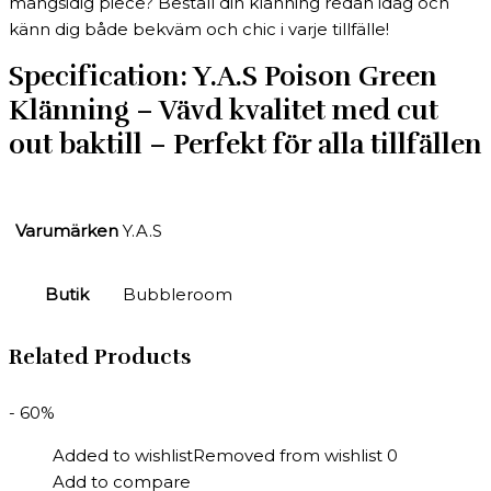
mångsidig piece? Beställ din klänning redan idag och
känn dig både bekväm och chic i varje tillfälle!
Specification:
Y.A.S Poison Green
Klänning – Vävd kvalitet med cut
out baktill – Perfekt för alla tillfällen
Varumärken
Y.A.S
Butik
Bubbleroom
Related Products
- 60%
Added to wishlist
Removed from wishlist
0
Add to compare