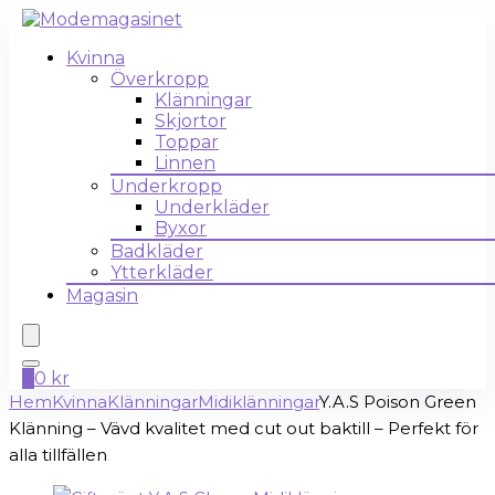
Kvinna
Överkropp
Klänningar
Skjortor
Toppar
Linnen
Underkropp
Underkläder
Byxor
Badkläder
Ytterkläder
Magasin
0
0
kr
Hem
Kvinna
Klänningar
Midiklänningar
Y.A.S Poison Green
Klänning – Vävd kvalitet med cut out baktill – Perfekt för
alla tillfällen