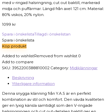
med v-ringad halsringning, cut out baktill, markerad
midja och puffärmar. Längd från axel: 121 cm. Material:
80% viskos, 20% nylon.
1099
kr
Spara i önskelista
Tillagd i önskelistan
Spara i önskelista
Köp produkt
Added to wishlist
Removed from wishlist
0
Add to compare
SKU:
3952200388810002
Category:
Midiklänningar
Beskrivning
Ytterligare information
Denna snygga klänning från Y.A.S är en perfekt
kombination av stil och komfort. Den vävda kvaliteten
ger en lyxig känsla samtidigt som den V-ringade
halsringningen och cut out-detaljen baktill ger en