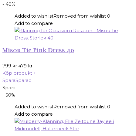
359 kr.
252 kr.
- 40%
Added to wishlist
Removed from wishlist
0
Add to compare
Misou Tie Pink Dress 40
Det
Det
799
kr
479
kr
ursprungliga
nuvarande
Köp produkt
+
priset
priset
Spara
Sparad
var:
är:
Spara
799 kr.
479 kr.
- 50%
Added to wishlist
Removed from wishlist
0
Add to compare