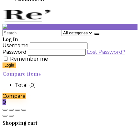
Search
for:
Log In
Username
Password
Lost Password?
Remember me
Login
Compare items
Total (
0
)
Compare
0
Shopping cart