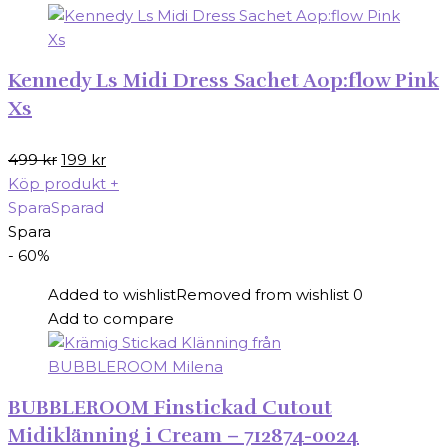
Kennedy Ls Midi Dress Sachet Aop:flow Pink
Xs
Det
Det
499
kr
199
kr
ursprungliga
nuvarande
Köp produkt
+
priset
priset
Spara
Sparad
var:
är:
Spara
499 kr.
199 kr.
- 60%
Added to wishlist
Removed from wishlist
0
Add to compare
BUBBLEROOM Finstickad Cutout
Midiklänning i Cream – 712874-0024