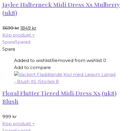
Jaylee Halterneck Midi Dress Xs Mulberry
(uk8)
Det
Det
3699
kr
1849
kr
ursprungliga
nuvarande
Köp produkt
+
priset
priset
Spara
Sparad
var:
är:
Spara
3699 kr.
1849 kr.
Added to wishlist
Removed from wishlist
0
Add to compare
Floral Flutter Tiered Midi Dress Xs (uk8)
Blush
999
kr
Köp produkt
+
Spara
Sparad