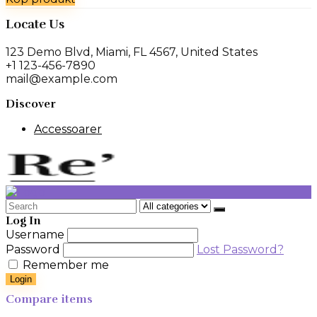
Locate Us
123 Demo Blvd, Miami, FL 4567, United States
+1 123-456-7890
mail@example.com
Discover
Accessoarer
Search
for:
Log In
Username
Password
Lost Password?
Remember me
Login
Compare items