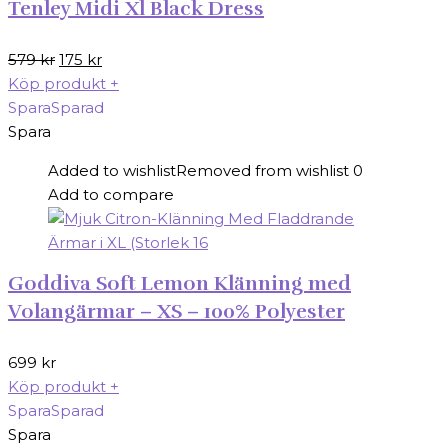
Tenley Midi Xl Black Dress
Det
Det
579
kr
175
kr
ursprungliga
nuvarande
Köp produkt
+
priset
priset
Spara
Sparad
var:
är:
Spara
579 kr.
175 kr.
Added to wishlist
Removed from wishlist
0
Add to compare
Goddiva Soft Lemon Klänning med
Volangärmar – XS – 100% Polyester
699
kr
Köp produkt
+
Spara
Sparad
Spara