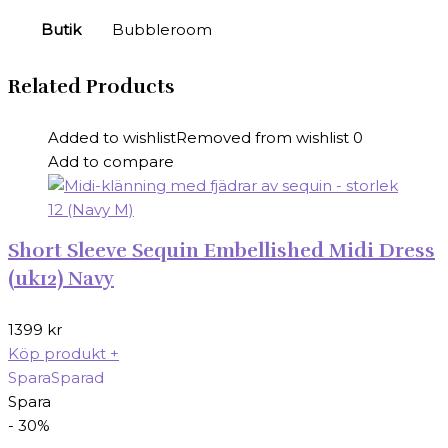
Butik
Bubbleroom
Related Products
Added to wishlist
Removed from wishlist
0
Add to compare
Short Sleeve Sequin Embellished Midi Dress
(uk12) Navy
1399
kr
Köp produkt
+
Spara
Sparad
Spara
- 30%