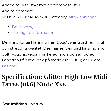
Added to wishlist
Removed from wishlist
0
Add to compare
SKU:
3952201340453296
Category:
Midiklänningar
Beskrivning
Ytterligare information
Denna glittriga klänning från
Goddiva
är gjord i en mjuk
och stretchig kvalitet. Den har en v-ringad halsringning,
dolt ryggdragkedja, markerad midja och är fodrad.
Längden från axel bak på storlek XS (UK 8) är 116 cm.
Läs mer…
Specification:
Glitter High Low Midi
Dress (uk6) Nude Xxs
Varumärken
Goddiva