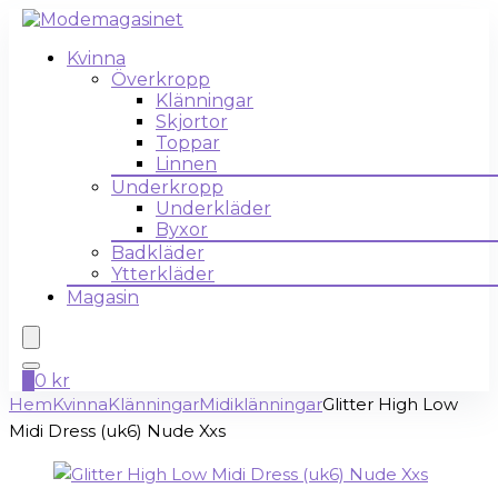
Kvinna
Överkropp
Klänningar
Skjortor
Toppar
Linnen
Underkropp
Underkläder
Byxor
Badkläder
Ytterkläder
Magasin
0
0
kr
Hem
Kvinna
Klänningar
Midiklänningar
Glitter High Low
Midi Dress (uk6) Nude Xxs