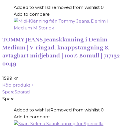
Added to wishlist
Removed from wishlist
0
Add to compare
TOMMY JEANS Jeansklänning i Denim
Medium | V-ringad, knappstängning &
avtagbart midjeband | 100% Bomull | 717132-
0049
1599
kr
Köp produkt
+
Spara
Sparad
Spara
Added to wishlist
Removed from wishlist
0
Add to compare