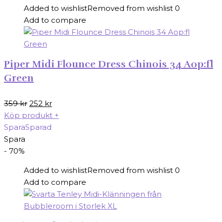
Added to wishlist
Removed from wishlist
0
Add to compare
Piper Midi Flounce Dress Chinois 34 Aop:fl
Green
Det
Det
359
kr
252
kr
ursprungliga
nuvarande
Köp produkt
+
priset
priset
Spara
Sparad
var:
är:
Spara
359 kr.
252 kr.
- 70%
Added to wishlist
Removed from wishlist
0
Add to compare