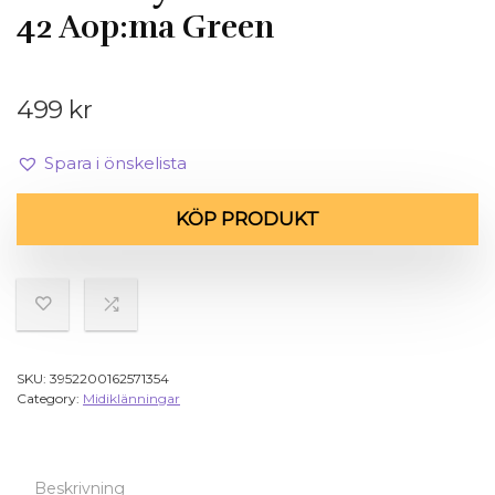
42 Aop:ma Green
499
kr
Spara i önskelista
KÖP PRODUKT
SKU:
3952200162571354
Category:
Midiklänningar
Beskrivning