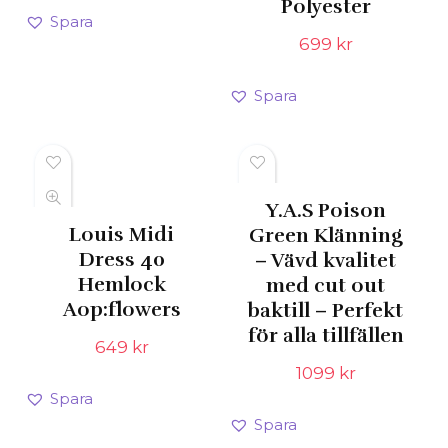
Polyester
priset
priset
Spara
var:
är:
699
kr
799 kr.
319 kr.
Spara
Y.A.S Poison
Louis Midi
Green Klänning
Dress 40
– Vävd kvalitet
Hemlock
med cut out
Aop:flowers
baktill – Perfekt
för alla tillfällen
649
kr
1099
kr
Spara
Spara