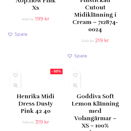
Finstickad
Aop:flow Pink
Cutout
Xs
Midiklänning i
Det
Det
199
kr
499
kr
Cream – 712874-
ursprungliga
nuvarande
0024
priset
priset
Spara
var:
är:
Det
Det
219
kr
549
kr
499 kr.
199 kr.
ursprungliga
nuvaran
priset
priset
Spara
var:
är:
549 kr.
219 kr.
- 60%
Henrika Midi
Goddiva Soft
Dress Dusty
Lemon Klänning
Pink 42 40
med
Volangärmar –
Det
Det
319
kr
799
kr
XS – 100%
ursprungliga
nuvarande