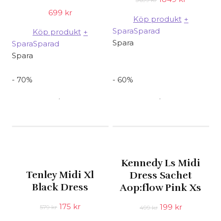
ursprungliga
nuvarand
699
kr
Köp produkt
+
priset
priset
Spara
Sparad
Köp produkt
+
var:
är:
Spara
Spara
Sparad
3699 kr.
1849 kr.
Spara
- 70%
- 60%
Kennedy Ls Midi
Tenley Midi Xl
Dress Sachet
Black Dress
Aop:flow Pink Xs
Det
Det
175
kr
Det
Det
199
kr
579
kr
499
kr
ursprungliga
nuvarande
ursprungliga
nuvarand