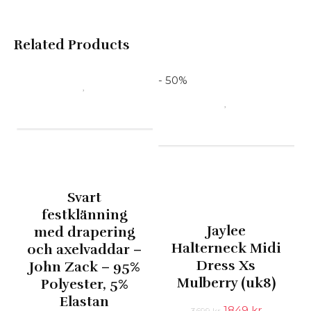
Related Products
- 50%
Svart
festklänning
Jaylee
med drapering
Halterneck Midi
och axelvaddar –
Dress Xs
John Zack – 95%
Mulberry (uk8)
Polyester, 5%
Elastan
Det
Det
1849
kr
3699
kr