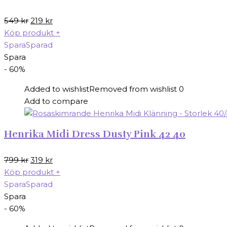
Det
Det
549
kr
219
kr
ursprungliga
nuvarande
Köp produkt
+
priset
priset
Spara
Sparad
var:
är:
Spara
549 kr.
219 kr.
- 60%
Added to wishlist
Removed from wishlist
0
Add to compare
Henrika Midi Dress Dusty Pink 42 40
Det
Det
799
kr
319
kr
ursprungliga
nuvarande
Köp produkt
+
priset
priset
Spara
Sparad
var:
är:
Spara
799 kr.
319 kr.
- 60%