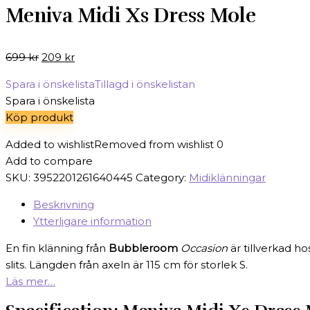
Meniva Midi Xs Dress Mole
Det
Det
699
kr
209
kr
ursprungliga
nuvarande
Spara i önskelista
Tillagd i önskelistan
priset
priset
Spara i önskelista
var:
är:
Köp produkt
699 kr.
209 kr.
Added to wishlist
Removed from wishlist
0
Add to compare
SKU:
3952201261640445
Category:
Midiklänningar
Beskrivning
Ytterligare information
En fin klänning från
Bubbleroom
Occasion
är tillverkad ho
slits. Längden från axeln är 115 cm för storlek S.
Läs mer…