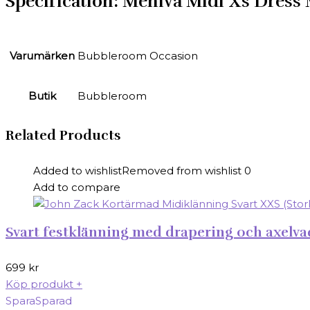
Specification:
Meniva Midi Xs Dress
Varumärken
Bubbleroom Occasion
Butik
Bubbleroom
Related Products
Added to wishlist
Removed from wishlist
0
Add to compare
Svart festklänning med drapering och axelva
699
kr
Köp produkt
+
Spara
Sparad