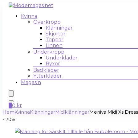
Kvinna
Överkropp
Klänningar
Skjortor
Toppar
Linnen
Underkropp
Underkläder
Byxor
Badkläder
Ytterkläder
Magasin
0
0
kr
Hem
Kvinna
Klänningar
Midiklänningar
Meniva Midi Xs Dres
- 70%