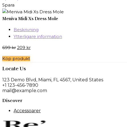
Spara
Meniva Midi Xs Dress Mole
Beskrivning
Ytterligare information
Det
Det
699
kr
209
kr
ursprungliga
nuvarande
Köp produkt
priset
priset
var:
är:
Locate Us
699 kr.
209 kr.
123 Demo Blvd, Miami, FL 4567, United States
+1 123-456-7890
mail@example.com
Discover
Accessoarer