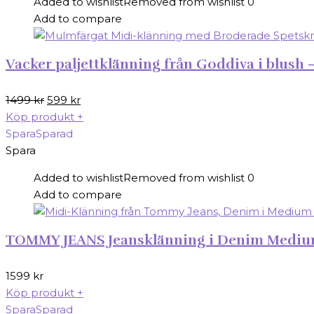
Added to wishlist
Removed from wishlist
0
Add to compare
Vacker paljettklänning från Goddiva i blush –
Det
Det
1499
kr
599
kr
ursprungliga
nuvarande
Köp produkt
+
priset
priset
Spara
Sparad
var:
är:
Spara
1499 kr.
599 kr.
Added to wishlist
Removed from wishlist
0
Add to compare
TOMMY JEANS Jeansklänning i Denim Medium |
1599
kr
Köp produkt
+
Spara
Sparad