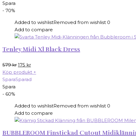
Spara
- 70%
Added to wishlist
Removed from wishlist
0
Add to compare
Tenley Midi Xl Black Dress
Det
Det
579
kr
175
kr
ursprungliga
nuvarande
Köp produkt
+
priset
priset
Spara
Sparad
var:
är:
Spara
579 kr.
175 kr.
- 60%
Added to wishlist
Removed from wishlist
0
Add to compare
BUBBLEROOM Finstickad Cutout Midiklännin