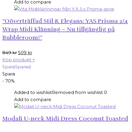
Add to compare
”Oöverträffad Stil & Elegans: YAS Prisma 2/4
Wrap Midi Klänning – Nu tillgänglig på
Bubbleroom!”
Det
Det
849
kr
509
kr
ursprungliga
nuvarande
Köp produkt
+
priset
priset
Spara
Sparad
var:
är:
Spara
849 kr.
509 kr.
- 70%
Added to wishlist
Removed from wishlist
0
Add to compare
Modali U-neck Midi Dress Coconut Toasted