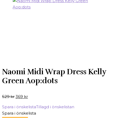
Naomi Midi Wrap Dress Kelly
Green Aop:dots
Det
Det
529
kr
369
kr
ursprungliga
nuvarande
Spara i önskelista
Tillagd i önskelistan
priset
priset
Spara i önskelista
var:
är: