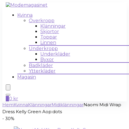
Kvinna
Överkropp
Klänningar
Skjortor
Toppar
Linnen
Underkropp
Underkläder
Byxor
Badkläder
Ytterkläder
Magasin
0
0
kr
Hem
Kvinna
Klänningar
Midiklänningar
Naomi Midi Wrap
Dress Kelly Green Aop:dots
- 30%