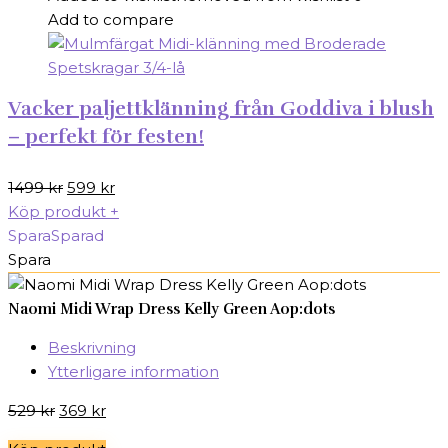
Add to compare
Vacker paljettklänning från Goddiva i blush
– perfekt för festen!
Det
Det
1499
kr
599
kr
ursprungliga
nuvarande
Köp produkt
+
priset
priset
Spara
Sparad
var:
är:
Spara
1499 kr.
599 kr.
Naomi Midi Wrap Dress Kelly Green Aop:dots
Beskrivning
Ytterligare information
Det
Det
529
kr
369
kr
ursprungliga
nuvarande