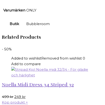
Varumärken
ONLY
Butik
Bubbleroom
Related Products
- 50%
Added to wishlist
Removed from wishlist
0
Add to compare
Noella Midi Dress 34 Striped 32
Det
Det
499
kr
249
kr
ursprungliga
nuvarande
Köp produkt
+