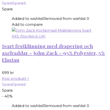
priset
priset
Spara
Sparad
var:
är:
Spara
499 kr.
249 kr.
Added to wishlist
Removed from wishlist
0
Add to compare
Svart festklänning med drapering och
axelvaddar – John Zack – 95% Polyester, 5%
Elastan
699
kr
Köp produkt
+
Spara
Sparad
Spara
- 40%
Added to wishlist
Removed from wishlist
0