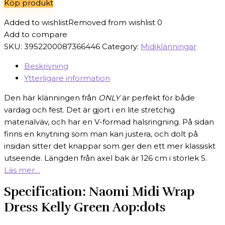
Köp produkt
529 kr.
369 kr.
Added to wishlist
Removed from wishlist
0
Add to compare
SKU:
3952200087366446
Category:
Midiklänningar
Beskrivning
Ytterligare information
Den här klänningen från
ONLY
är perfekt för både
vardag och fest. Det är gjort i en lite stretchig
materialväv, och har en V-formad halsringning. På sidan
finns en knytning som man kan justera, och dolt på
insidan sitter det knappar som ger den ett mer klassiskt
utseende. Längden från axel bak är 126 cm i storlek S.
Läs mer…
Specification:
Naomi Midi Wrap
Dress Kelly Green Aop:dots