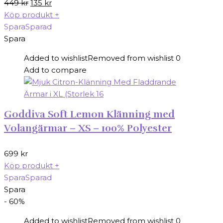
Det
Det
449
kr
135
kr
ursprungliga
nuvarande
Köp produkt
+
priset
priset
Spara
Sparad
var:
är:
Spara
449 kr.
135 kr.
Added to wishlist
Removed from wishlist
0
Add to compare
Goddiva Soft Lemon Klänning med
Volangärmar – XS – 100% Polyester
699
kr
Köp produkt
+
Spara
Sparad
Spara
- 60%
Added to wishlist
Removed from wishlist
0