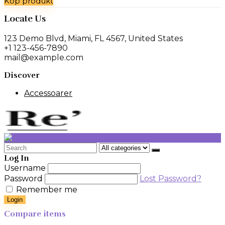
Köp produkt
priset
priset
var:
är:
Locate Us
529 kr.
369 kr.
123 Demo Blvd, Miami, FL 4567, United States
+1 123-456-7890
mail@example.com
Discover
Accessoarer
Search
for:
Log In
Username
Password
Lost Password?
Remember me
Login
Compare items