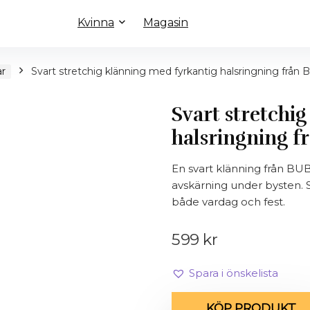
Kvinna
Magasin
ar
Svart stretchig klänning med fyrkantig halsringning f
Svart stretchi
halsringning
En svart klänning från B
avskärning under bysten. St
både vardag och fest.
599
kr
Spara i önskelista
KÖP PRODUKT