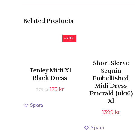
Related Products
- 70%
Short Sleeve
Tenley Midi Xl
Sequin
Black Dress
Embellished
Midi Dress
Det
Det
175
kr
579
kr
Emerald (uk16)
ursprungliga
nuvarande
Xl
priset
priset
Spara
var:
är:
1399
kr
579 kr.
175 kr.
Spara