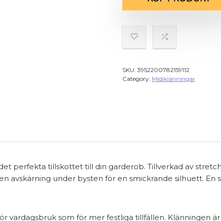
SKU:
3952200782159112
Category:
Midiklänningar
rfekta tillskottet till din garderob. Tillverkad av stretc
en avskärning under bysten för en smickrande silhuett. En s
r vardagsbruk som för mer festliga tillfällen. Klänningen är 