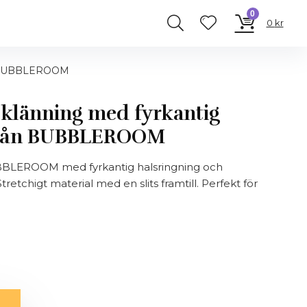
0
0
kr
rån BUBBLEROOM
g klänning med fyrkantig
 från BUBBLEROOM
UBBLEROOM med fyrkantig halsringning och
retchigt material med en slits framtill. Perfekt för