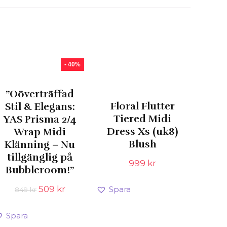
- 40%
”Oöverträffad
Floral Flutter
Stil & Elegans:
Tiered Midi
YAS Prisma 2/4
Dress Xs (uk8)
Wrap Midi
Blush
Klänning – Nu
tillgänglig på
999
kr
Bubbleroom!”
Det
Det
509
kr
Spara
849
kr
ursprungliga
nuvarande
priset
priset
Spara
var:
är: