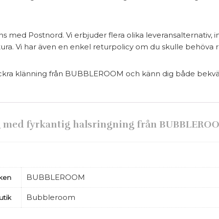
ns med Postnord. Vi erbjuder flera olika leveransalternativ, 
ura. Vi har även en enkel returpolicy om du skulle behöva r
kra klänning från BUBBLEROOM och känn dig både bekväm o
ng med fyrkantig halsringning från BUBBLERO
BUBBLEROOM
ken
Bubbleroom
utik