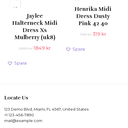
Henrika Midi
Jaylee
Dress Dusty
Halterneck Midi
Pink 42 40
Dress Xs
Det
Det
319
kr
799
kr
Mulberry (uk8)
ursprungliga
nuvaran
priset
priset
Det
Det
1849
kr
3699
kr
Spara
var:
är:
ursprungliga
nuvarande
799 kr.
319 kr.
priset
priset
Spara
var:
är:
3699 kr.
1849 kr.
Locate Us
123 Demo Blvd, Miami, FL 4567, United States
+1 123-456-7890
mail@example.com