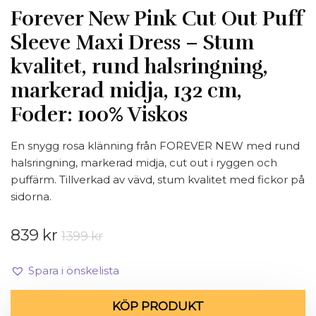
Forever New Pink Cut Out Puff
Sleeve Maxi Dress – Stum
kvalitet, rund halsringning,
markerad midja, 132 cm,
Foder: 100% Viskos
En snygg rosa klänning från FOREVER NEW med rund
halsringning, markerad midja, cut out i ryggen och
puffärm. Tillverkad av vävd, stum kvalitet med fickor på
sidorna.
Det
Det
839
kr
1399
kr
ursprungliga
nuvarande
priset
priset
Spara i önskelista
var:
är:
1399 kr.
839 kr.
KÖP PRODUKT