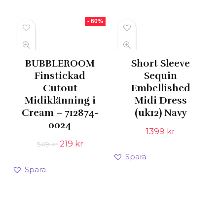
- 60%
BUBBLEROOM
Short Sleeve
Finstickad
Sequin
Cutout
Embellished
Midiklänning i
Midi Dress
Cream – 712874-
(uk12) Navy
0024
1399
kr
Det
Det
219
kr
549
kr
ursprungliga
nuvarande
Spara
priset
priset
Spara
var:
är:
549 kr.
219 kr.