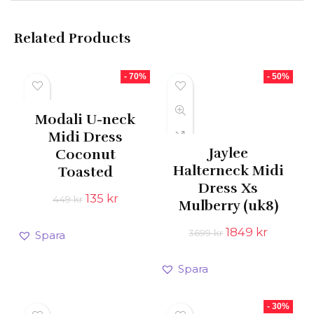
Related Products
- 70%
- 50%
Modali U-neck
Midi Dress
Jaylee
Coconut
Halterneck Midi
Toasted
Dress Xs
Det
Det
135
kr
449
kr
Mulberry (uk8)
ursprungliga
nuvarande
priset
priset
Det
Det
1849
kr
3699
kr
Spara
var:
är:
ursprungliga
nuvara
449 kr.
135 kr.
priset
priset
Spara
var:
är:
3699 kr.
1849 kr.
- 30%