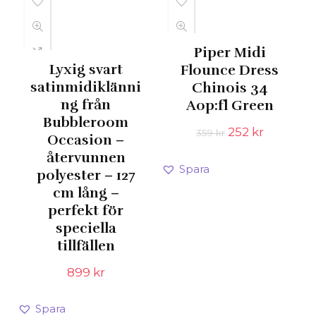
Piper Midi
Lyxig svart
Flounce Dress
satinmidiklänni
Chinois 34
ng från
Aop:fl Green
Bubbleroom
Det
Det
252
kr
359
kr
Occasion –
ursprungliga
nuvaran
återvunnen
priset
priset
Spara
polyester – 127
var:
är:
359 kr.
252 kr.
cm lång –
perfekt för
speciella
tillfällen
899
kr
Spara