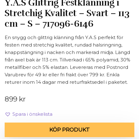
Y.A.S Glittrig Festklänning i
Stretchig Kvalitet – Svart – 113
cm – S – 717096-6146
En snygg och glittrig klänning från Y.A.S perfekt för
festen med stretchig kvalitet, rundad halsringning,
knappstängning i nacken och markerad midja. Längd
från axel bak är 113 cm. Tillverkad i 65% polyamid, 30%
metallfiber och 5% elastan. Levereras med Postnord
Varubrev för 49 kr eller fri frakt över 799 kr. Enkla
returer inom 14 dagar med returfraktsedel i paketet.
899
kr
Spara i önskelista
KÖP PRODUKT