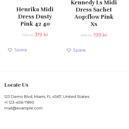
Kennedy Ls Midi
Henrika Midi
Dress Sachet
Dress Dusty
Aop:flow Pink
Pink 42 40
Xs
Det
Det
319
kr
Det
Det
199
kr
799
kr
499
kr
ursprungliga
nuvarande
ursprungliga
nuvaran
priset
priset
priset
priset
Spara
Spara
var:
är:
var:
är:
799 kr.
319 kr.
499 kr.
199 kr.
Locate Us
123 Demo Blvd, Miami, FL 4567, United States
+1 123-456-7890
mail@example.com