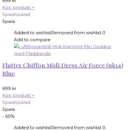
699
kr
Köp produkt
+
Spara
Sparad
Spara
Added to wishlist
Removed from wishlist
0
Add to compare
Flutter Chiffon Midi Dress Air Force (uk14)
Blue
699
kr
Köp produkt
+
Spara
Sparad
Spara
- 60%
Added to wishlist
Removed from wishlist
0