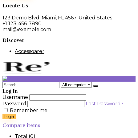
var:
är:
Locate Us
499 kr.
299 kr.
123 Demo Blvd, Miami, FL 4567, United States
+1 123-456-7890
mail@example.com
Discover
Accessoarer
Search
for:
Log In
Username
Password
Lost Password?
Remember me
Login
Compare items
Total (
0
)