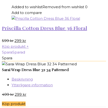
Added to wishlist
Removed from wishlist
0
Add to compare
Priscilla Cotton Dress Blue 36 Floral
Det
Det
599
kr
299
kr
ursprungliga
nuvarande
Köp produkt
+
priset
priset
Spara
Sparad
var:
är:
Spara
599 kr.
299 kr.
Sarai Wrap Dress Blue 32 34 Patterned
Beskrivning
Ytterligare information
Det
Det
499
kr
299
kr
ursprungliga
nuvarande
Köp produkt
priset
priset