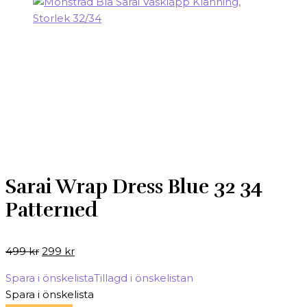
Sarai Wrap Dress Blue 32 34
Patterned
Det
Det
499
kr
299
kr
ursprungliga
nuvarande
Spara i önskelista
Tillagd i önskelistan
priset
priset
Spara i önskelista
var:
är: