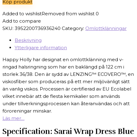
Köp produkt
499 kr.
299 kr.
Added to wishlist
Removed from wishlist
0
Add to compare
SKU:
3952200736936240
Category:
Omlottklänningar
Beskrivning
Ytterligare information
Happy Holly har designat en omlottklänning med v-
ringad halsringning som har en baklängd på 122 cm i
storlek 36/38. Den är sydd av LENZING™ ECOVERO™, en
viskosfiber som produceras på ett mer miljövänligt sätt
än vanlig viskos. Processen är certifierad av EU Ecolabel
vilket innebär att de flesta kemikalier som används
under tillverkningsprocessen kan återanvändas och att
föroreningar minskar.
Läs mer…
Specification:
Sarai Wrap Dress Blue