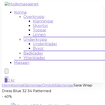
Kvinna
Överkropp
Klänningar
Skjortor
Toppar
Linnen
Underkropp
Underkläder
Byxor
Badkläder
Ytterkläder
Magasin
0
0
kr
Hem
Kvinna
Klänningar
Omlottklänningar
Sarai Wrap
Dress Blue 32 34 Patterned
- 40%