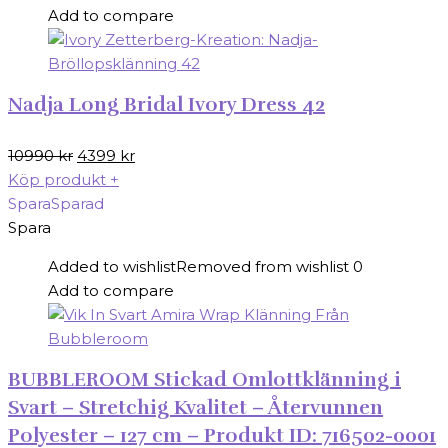
Add to compare
Nadja Long Bridal Ivory Dress 42
Det
Det
10990
kr
4399
kr
ursprungliga
nuvarande
Köp produkt
+
priset
priset
Spara
Sparad
var:
är:
Spara
10990 kr.
4399 kr.
Added to wishlist
Removed from wishlist
0
Add to compare
BUBBLEROOM Stickad Omlottklänning i
Svart – Stretchig Kvalitet – Återvunnen
Polyester – 127 cm – Produkt ID: 716502-0001