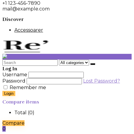
+1 123-456-7890
mail@example.com
Discover
Accessoarer
Search
for:
Log In
Username
Password
Lost Password?
Remember me
Login
Compare items
Total (
0
)
Compare
0