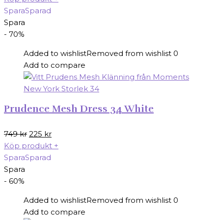
priset
priset
Spara
Sparad
var:
är:
Spara
1199 kr.
839 kr.
- 70%
Added to wishlist
Removed from wishlist
0
Add to compare
Prudence Mesh Dress 34 White
Det
Det
749
kr
225
kr
ursprungliga
nuvarande
Köp produkt
+
priset
priset
Spara
Sparad
var:
är:
Spara
749 kr.
225 kr.
- 60%
Added to wishlist
Removed from wishlist
0
Add to compare