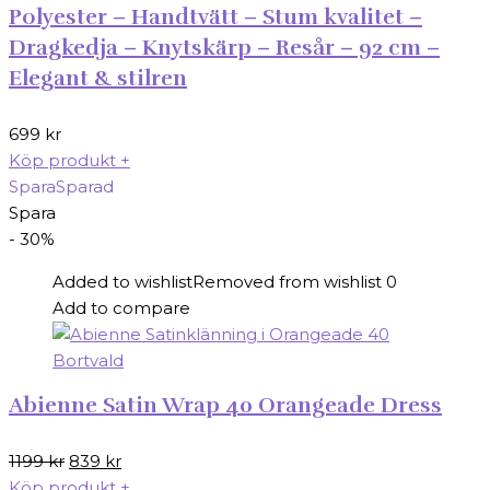
Polyester – Handtvätt – Stum kvalitet –
Dragkedja – Knytskärp – Resår – 92 cm –
Elegant & stilren
699
kr
Köp produkt
+
Spara
Sparad
Spara
- 30%
Added to wishlist
Removed from wishlist
0
Add to compare
Abienne Satin Wrap 40 Orangeade Dress
Det
Det
1199
kr
839
kr
ursprungliga
nuvarande
Köp produkt
+