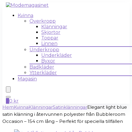
Kvinna
Överkropp
Klänningar
Skjortor
Toppar
Linnen
Underkropp
Underkläder
Byxor
Badkläder
Ytterkläder
Magasin
0
0
kr
Hem
Kvinna
Klänningar
Satinklänningar
Elegant light blue
satin klänning i återvunnen polyester från Bubbleroom
Occasion – 154 cm lång – Perfekt för speciella tillfällen