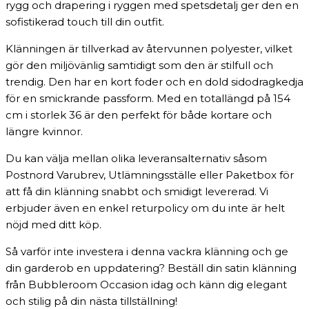
rygg och drapering i ryggen med spetsdetalj ger den en
sofistikerad touch till din outfit.
Klänningen är tillverkad av återvunnen polyester, vilket
gör den miljövänlig samtidigt som den är stilfull och
trendig. Den har en kort foder och en dold sidodragkedja
för en smickrande passform. Med en totallängd på 154
cm i storlek 36 är den perfekt för både kortare och
längre kvinnor.
Du kan välja mellan olika leveransalternativ såsom
Postnord Varubrev, Utlämningsställe eller Paketbox för
att få din klänning snabbt och smidigt levererad. Vi
erbjuder även en enkel returpolicy om du inte är helt
nöjd med ditt köp.
Så varför inte investera i denna vackra klänning och ge
din garderob en uppdatering? Beställ din satin klänning
från Bubbleroom Occasion idag och känn dig elegant
och stilig på din nästa tillställning!