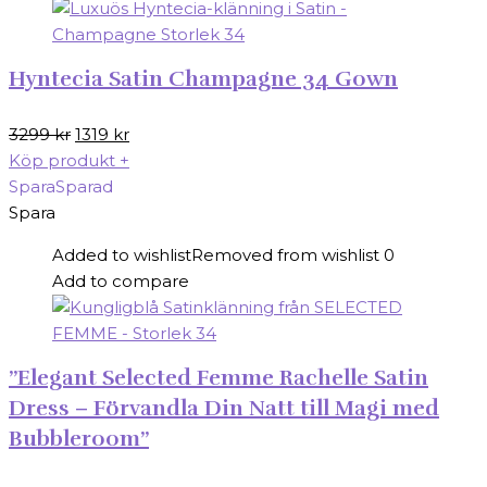
Hyntecia Satin Champagne 34 Gown
Det
Det
3299
kr
1319
kr
ursprungliga
nuvarande
Köp produkt
+
priset
priset
Spara
Sparad
var:
är:
Spara
3299 kr.
1319 kr.
Added to wishlist
Removed from wishlist
0
Add to compare
”Elegant Selected Femme Rachelle Satin
Dress – Förvandla Din Natt till Magi med
Bubbleroom”