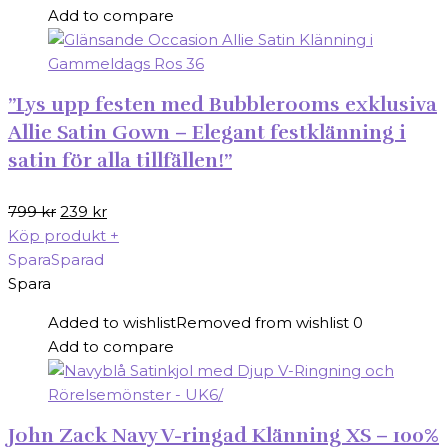
Add to compare
”Lys upp festen med Bubblerooms exklusiva
Allie Satin Gown – Elegant festklänning i
satin för alla tillfällen!”
Det
Det
799
kr
239
kr
ursprungliga
nuvarande
Köp produkt
+
priset
priset
Spara
Sparad
var:
är:
Spara
799 kr.
239 kr.
Added to wishlist
Removed from wishlist
0
Add to compare
John Zack Navy V-ringad Klänning XS – 100%