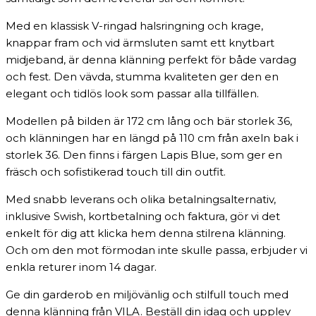
Med en klassisk V-ringad halsringning och krage,
knappar fram och vid ärmsluten samt ett knytbart
midjeband, är denna klänning perfekt för både vardag
och fest. Den vävda, stumma kvaliteten ger den en
elegant och tidlös look som passar alla tillfällen.
Modellen på bilden är 172 cm lång och bär storlek 36,
och klänningen har en längd på 110 cm från axeln bak i
storlek 36. Den finns i färgen Lapis Blue, som ger en
fräsch och sofistikerad touch till din outfit.
Med snabb leverans och olika betalningsalternativ,
inklusive Swish, kortbetalning och faktura, gör vi det
enkelt för dig att klicka hem denna stilrena klänning.
Och om den mot förmodan inte skulle passa, erbjuder vi
enkla returer inom 14 dagar.
Ge din garderob en miljövänlig och stilfull touch med
denna klänning från VILA. Beställ din idag och upplev