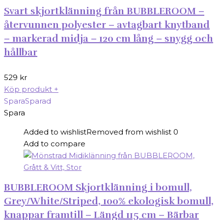
Svart skjortklänning från BUBBLEROOM –
återvunnen polyester – avtagbart knytband
– markerad midja – 120 cm lång – snygg och
hållbar
529
kr
Köp produkt
+
Spara
Sparad
Spara
Added to wishlist
Removed from wishlist
0
Add to compare
BUBBLEROOM Skjortklänning i bomull,
Grey/White/Striped, 100% ekologisk bomull,
knappar framtill – Längd 115 cm – Bärbar