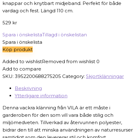
knappar och knytbart midjeband. Perfekt för både
vardag och fest. Längd 110 cm.
529
kr
Spara i önskelista
Tillagd i önskelistan
Spara i önskelista
Köp produkt
Added to wishlist
Removed from wishlist
0
Add to compare
SKU:
3952200688275205
Category:
Skjortklänningar
Beskrivning
Ytterligare information
Denna vackra klänning från VILA är ett måste i
garderoben för den som vill vara både stilig och
miljömedveten. Tillverkad av återvunnen polyester,
bidrar den till att minska användningen av naturresurser
samtidigt som den levererar stil och komfort.