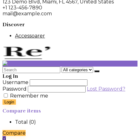
123 Demo Blvd, Miami, FL 4567, United States
+1 123-456-7890
mail@example.com
Discover
Accessoarer
Search
for:
Log In
Username
Password
Lost Password?
Remember me
Login
Compare items
Total (
0
)
Compare
0