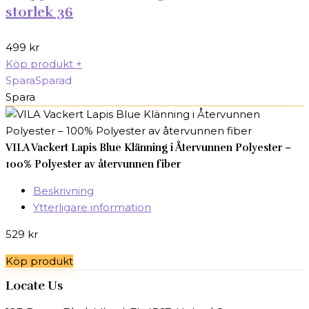
storlek 36
499
kr
Köp produkt
+
Spara
Sparad
Spara
VILA Vackert Lapis Blue Klänning i Återvunnen Polyester –
100% Polyester av återvunnen fiber
Beskrivning
Ytterligare information
529
kr
Köp produkt
Locate Us