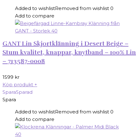
449 kr.
315 kr.
Added to wishlist
Removed from wishlist
0
Add to compare
GANT Lin Skjortklänning i Desert Beige –
Stum kvalitet, knappar, knytband – 100% Lin
– 713587-0008
1599
kr
Köp produkt
+
Spara
Sparad
Spara
Added to wishlist
Removed from wishlist
0
Add to compare