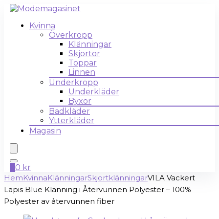
Kvinna
Överkropp
Klänningar
Skjortor
Toppar
Linnen
Underkropp
Underkläder
Byxor
Badkläder
Ytterkläder
Magasin
0
0
kr
Hem
Kvinna
Klänningar
Skjortklänningar
VILA Vackert
Lapis Blue Klänning i Återvunnen Polyester – 100%
Polyester av återvunnen fiber