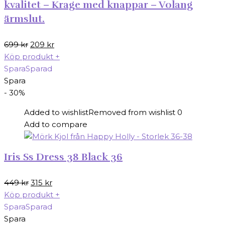
kvalitet – Krage med knappar – Volang
ärmslut.
Det
Det
699
kr
209
kr
ursprungliga
nuvarande
Köp produkt
+
priset
priset
Spara
Sparad
var:
är:
Spara
699 kr.
209 kr.
- 30%
Added to wishlist
Removed from wishlist
0
Add to compare
Iris Ss Dress 38 Black 36
Det
Det
449
kr
315
kr
ursprungliga
nuvarande
Köp produkt
+
priset
priset
Spara
Sparad
var:
är:
Spara