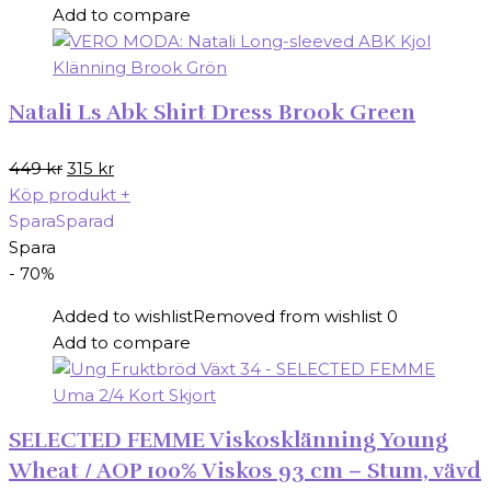
Add to compare
Natali Ls Abk Shirt Dress Brook Green
Det
Det
449
kr
315
kr
ursprungliga
nuvarande
Köp produkt
+
priset
priset
Spara
Sparad
var:
är:
Spara
449 kr.
315 kr.
- 70%
Added to wishlist
Removed from wishlist
0
Add to compare
SELECTED FEMME Viskosklänning Young
Wheat / AOP 100% Viskos 93 cm – Stum, vävd