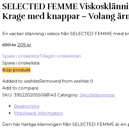
SELECTED FEMME Viskosklänning
Krage med knappar – Volang ärm
En vacker klänning i viskos från SELECTED FEMME med krag
Det
Det
699
kr
209
kr
ursprungliga
nuvarande
Spara i önskelista
Tillagd i önskelistan
priset
priset
Spara i önskelista
var:
är:
Köp produkt
699 kr.
209 kr.
Added to wishlist
Removed from wishlist
0
Add to compare
SKU:
3952202055068143
Category:
Skjortklänningar
Beskrivning
Ytterligare information
Den här härliga klänningen från SELECTED FEMME är en perf