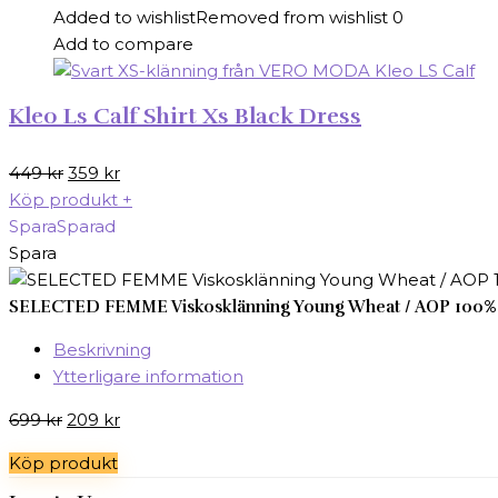
Added to wishlist
Removed from wishlist
0
Add to compare
Kleo Ls Calf Shirt Xs Black Dress
Det
Det
449
kr
359
kr
ursprungliga
nuvarande
Köp produkt
+
priset
priset
Spara
Sparad
var:
är:
Spara
449 kr.
359 kr.
SELECTED FEMME Viskosklänning Young Wheat / AOP 100% Vis
Beskrivning
Ytterligare information
Det
Det
699
kr
209
kr
ursprungliga
nuvarande
Köp produkt
priset
priset