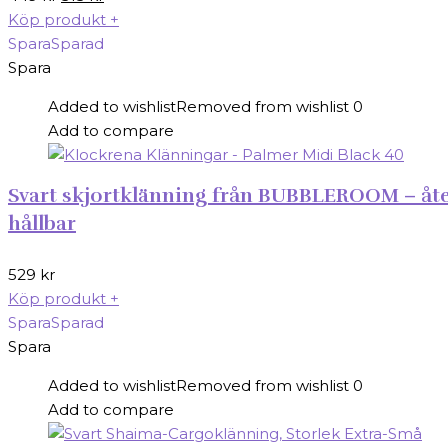
ursprungliga
nuvarande
Köp produkt
+
priset
priset
Spara
Sparad
var:
är:
Spara
449 kr.
315 kr.
Added to wishlist
Removed from wishlist
0
Add to compare
Svart skjortklänning från BUBBLEROOM – åte
hållbar
529
kr
Köp produkt
+
Spara
Sparad
Spara
Added to wishlist
Removed from wishlist
0
Add to compare