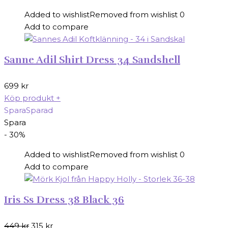
Added to wishlist
Removed from wishlist
0
Add to compare
Sanne Adil Shirt Dress 34 Sandshell
699
kr
Köp produkt
+
Spara
Sparad
Spara
- 30%
Added to wishlist
Removed from wishlist
0
Add to compare
Iris Ss Dress 38 Black 36
Det
Det
449
kr
315
kr