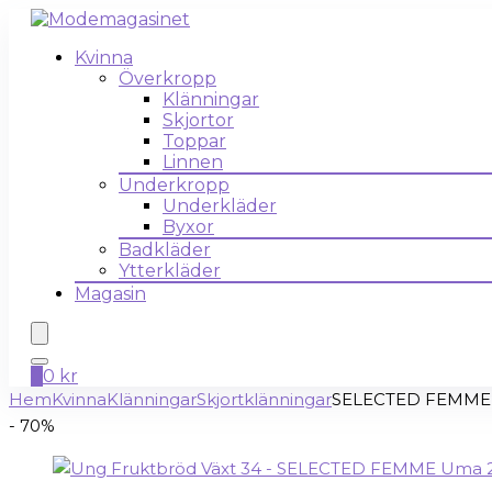
Kvinna
Överkropp
Klänningar
Skjortor
Toppar
Linnen
Underkropp
Underkläder
Byxor
Badkläder
Ytterkläder
Magasin
0
0
kr
Hem
Kvinna
Klänningar
Skjortklänningar
SELECTED FEMME Vi
- 70%