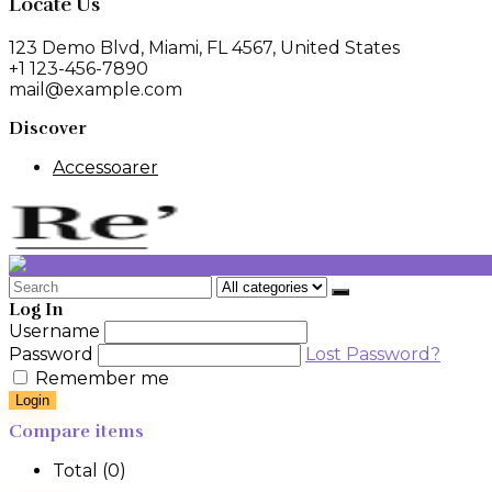
var:
är:
Locate Us
699 kr.
209 kr.
123 Demo Blvd, Miami, FL 4567, United States
+1 123-456-7890
mail@example.com
Discover
Accessoarer
Search
for:
Log In
Username
Password
Lost Password?
Remember me
Login
Compare items
Total (
0
)