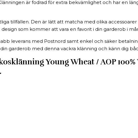
länningen är fodrad för extra bekvämlighet och har en läng
ga tillfällen. Den är lätt att matcha med olika accessoarer 
 design som kommer att vara en favorit i din garderob i m
bb leverans med Postnord samt enkel och säker betalning m
 din garderob med denna vackra klänning och känn dig både
klänning Young Wheat / AOP 100% Vi
.