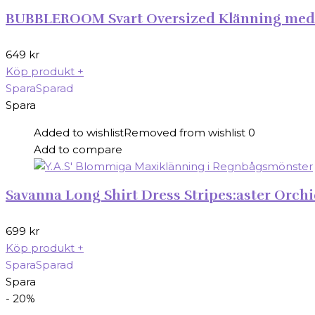
BUBBLEROOM Svart Oversized Klänning med Kn
649
kr
Köp produkt
+
Spara
Sparad
Spara
Added to wishlist
Removed from wishlist
0
Add to compare
Savanna Long Shirt Dress Stripes:aster Orch
699
kr
Köp produkt
+
Spara
Sparad
Spara
- 20%