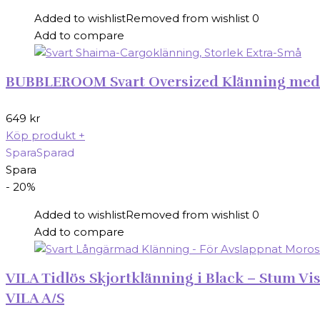
Added to wishlist
Removed from wishlist
0
Add to compare
BUBBLEROOM Svart Oversized Klänning med Kn
649
kr
Köp produkt
+
Spara
Sparad
Spara
- 20%
Added to wishlist
Removed from wishlist
0
Add to compare
VILA Tidlös Skjortklänning i Black – Stum V
VILA A/S