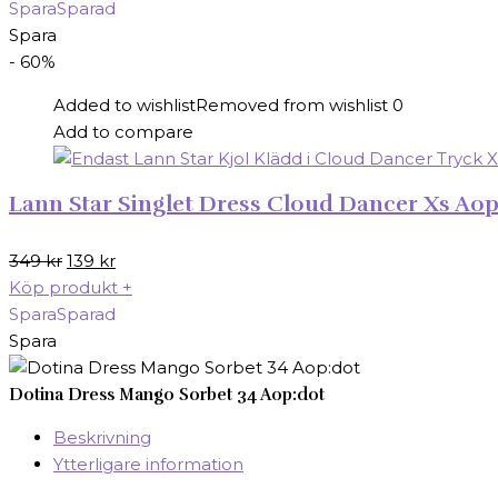
priset
priset
Spara
Sparad
var:
är:
Spara
499 kr.
199 kr.
- 60%
Added to wishlist
Removed from wishlist
0
Add to compare
Lann Star Singlet Dress Cloud Dancer Xs Ao
Det
Det
349
kr
139
kr
ursprungliga
nuvarande
Köp produkt
+
priset
priset
Spara
Sparad
var:
är:
Spara
349 kr.
139 kr.
Dotina Dress Mango Sorbet 34 Aop:dot
Beskrivning
Ytterligare information