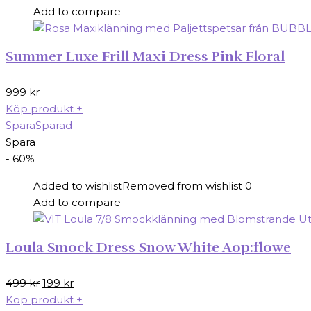
Add to compare
Summer Luxe Frill Maxi Dress Pink Floral
999
kr
Köp produkt
+
Spara
Sparad
Spara
- 60%
Added to wishlist
Removed from wishlist
0
Add to compare
Loula Smock Dress Snow White Aop:flowe
Det
Det
499
kr
199
kr
ursprungliga
nuvarande
Köp produkt
+