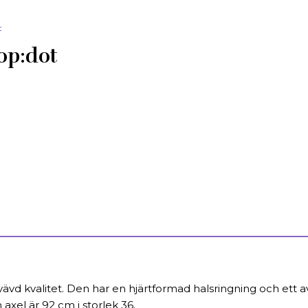
op:dot
, vävd kvalitet. Den har en hjärtformad halsringning och ett
 axel är 92 cm i storlek 36.