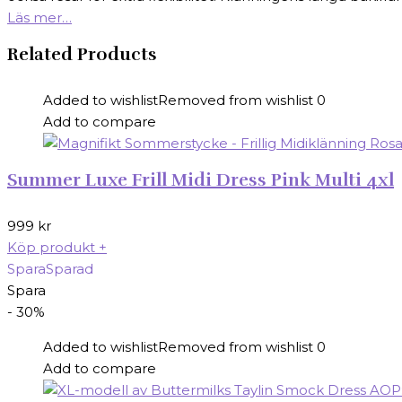
Läs mer…
Related Products
Added to wishlist
Removed from wishlist
0
Add to compare
Summer Luxe Frill Midi Dress Pink Multi 4xl
999
kr
Köp produkt
+
Spara
Sparad
Spara
- 30%
Added to wishlist
Removed from wishlist
0
Add to compare