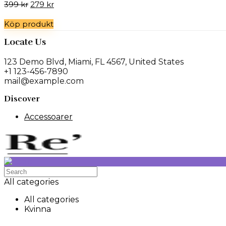
Det
Det
399
kr
279
kr
ursprungliga
nuvarande
Köp produkt
priset
priset
var:
är:
Locate Us
399 kr.
279 kr.
123 Demo Blvd, Miami, FL 4567, United States
+1 123-456-7890
mail@example.com
Discover
Accessoarer
Search
for:
All categories
All categories
Kvinna