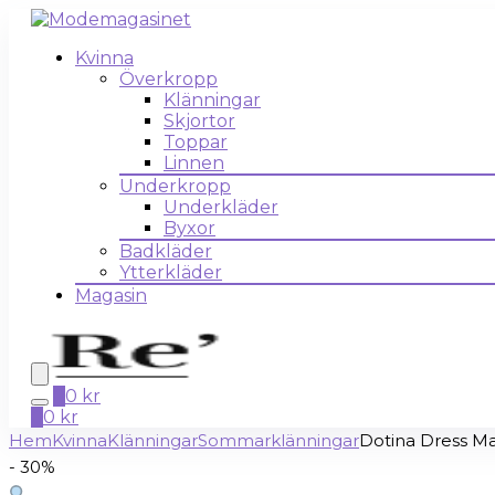
Kvinna
Överkropp
Klänningar
Skjortor
Toppar
Linnen
Underkropp
Underkläder
Byxor
Badkläder
Ytterkläder
Magasin
0
0
kr
0
0
kr
Hem
Kvinna
Klänningar
Sommarklänningar
Dotina Dress M
- 30%