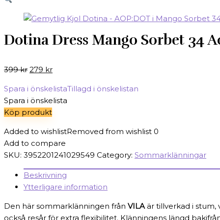
Dotina Dress Mango Sorbet 34 A
Det
Det
399
kr
279
kr
ursprungliga
nuvarande
Spara i önskelista
Tillagd i önskelistan
priset
priset
Spara i önskelista
var:
är:
Köp produkt
399 kr.
279 kr.
Added to wishlist
Removed from wishlist
0
Add to compare
SKU:
3952201241029549
Category:
Sommarklänningar
Beskrivning
Ytterligare information
Den här sommarklänningen från
VILA
är tillverkad i stum
också resår för extra flexibilitet. Klänningens längd bakifrån