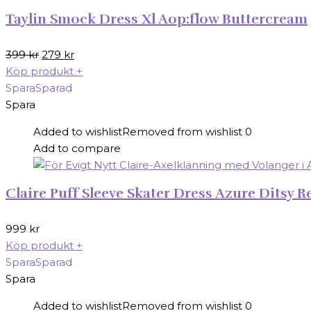
Taylin Smock Dress Xl Aop:flow Buttercream
Det
Det
399
kr
279
kr
ursprungliga
nuvarande
Köp produkt
+
priset
priset
Spara
Sparad
var:
är:
Spara
399 kr.
279 kr.
Added to wishlist
Removed from wishlist
0
Add to compare
Claire Puff Sleeve Skater Dress Azure Ditsy R
999
kr
Köp produkt
+
Spara
Sparad
Spara
Added to wishlist
Removed from wishlist
0