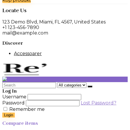
Köp produkt
Locate Us
123 Demo Blvd, Miami, FL 4567, United States
+1 123-456-7890
mail@example.com
Discover
Accessoarer
Search
for:
Log In
Username
Password
Lost Password?
Remember me
Login
Compare items