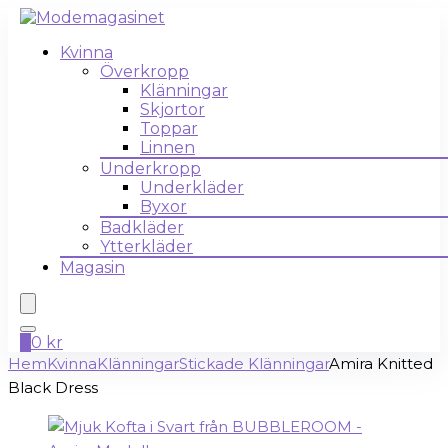
Kvinna
Överkropp
Klänningar
Skjortor
Toppar
Linnen
Underkropp
Underkläder
Byxor
Badkläder
Ytterkläder
Magasin
0
0
kr
Hem
Kvinna
Klänningar
Stickade Klänningar
Amira Knitted
Black Dress