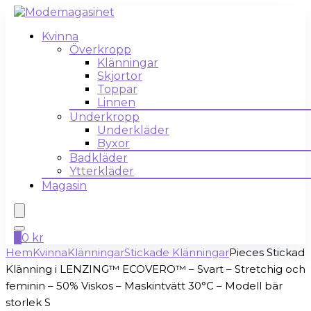
Kvinna
Överkropp
Klänningar
Skjortor
Toppar
Linnen
Underkropp
Underkläder
Byxor
Badkläder
Ytterkläder
Magasin
0
0
kr
Hem
Kvinna
Klänningar
Stickade Klänningar
Pieces Stickad
Klänning i LENZING™ ECOVERO™ – Svart – Stretchig och
feminin – 50% Viskos – Maskintvätt 30°C – Modell bär
storlek S