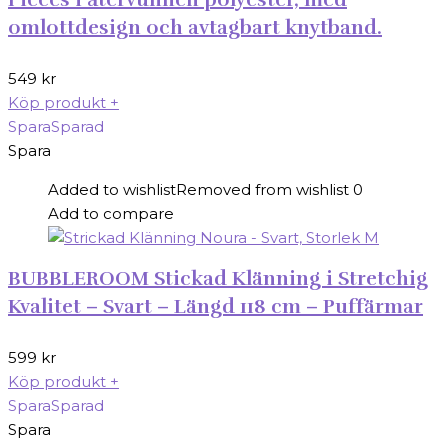
omlottdesign och avtagbart knytband.
549
kr
Köp produkt
+
Spara
Sparad
Spara
Added to wishlist
Removed from wishlist
0
Add to compare
BUBBLEROOM Stickad Klänning i Stretchig
Kvalitet – Svart – Längd 118 cm – Puffärmar
599
kr
Köp produkt
+
Spara
Sparad
Spara