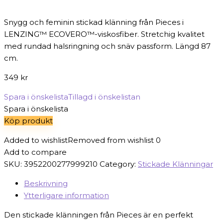
Snygg och feminin stickad klänning från Pieces i
LENZING™ ECOVERO™-viskosfiber. Stretchig kvalitet
med rundad halsringning och snäv passform. Längd 87
cm.
349
kr
Spara i önskelista
Tillagd i önskelistan
Spara i önskelista
Köp produkt
Added to wishlist
Removed from wishlist
0
Add to compare
SKU:
3952200277999210
Category:
Stickade Klänningar
Beskrivning
Ytterligare information
Den stickade klänningen från Pieces är en perfekt