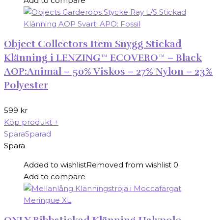
Add to compare
Object Collectors Item Snygg Stickad
Klänning i LENZING™ ECOVERO™ – Black
AOP:Animal – 50% Viskos – 27% Nylon – 23%
Polyester
599
kr
Köp produkt
+
Spara
Sparad
Spara
Added to wishlist
Removed from wishlist
0
Add to compare