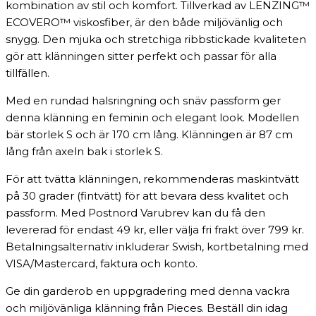
kombination av stil och komfort. Tillverkad av LENZING™
ECOVERO™ viskosfiber, är den både miljövänlig och
snygg. Den mjuka och stretchiga ribbstickade kvaliteten
gör att klänningen sitter perfekt och passar för alla
tillfällen.
Med en rundad halsringning och snäv passform ger
denna klänning en feminin och elegant look. Modellen
bär storlek S och är 170 cm lång. Klänningen är 87 cm
lång från axeln bak i storlek S.
För att tvätta klänningen, rekommenderas maskintvätt
på 30 grader (fintvätt) för att bevara dess kvalitet och
passform. Med Postnord Varubrev kan du få den
levererad för endast 49 kr, eller välja fri frakt över 799 kr.
Betalningsalternativ inkluderar Swish, kortbetalning med
VISA/Mastercard, faktura och konto.
Ge din garderob en uppgradering med denna vackra
och miljövänliga klänning från Pieces. Beställ din idag