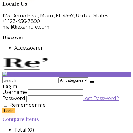
Locate Us
123 Demo Blvd, Miami, FL 4567, United States
+1 123-456-7890
mail@example.com
Discover
Accessoarer
Search
for:
Log In
Username
Password
Lost Password?
Remember me
Login
Compare items
Total (
0
)