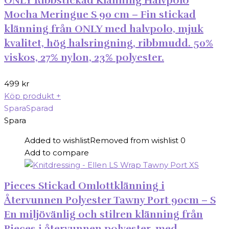
ONLY Ribbstickad Klänning Halvpolo
Mocha Meringue S 90 cm – Fin stickad
klänning från ONLY med halvpolo, mjuk
kvalitet, hög halsringning, ribbmudd. 50%
viskos, 27% nylon, 23% polyester.
499
kr
Köp produkt
+
Spara
Sparad
Spara
Added to wishlist
Removed from wishlist
0
Add to compare
Pieces Stickad Omlottklänning i
Återvunnen Polyester Tawny Port 90cm – S
En miljövänlig och stilren klänning från
Pieces i återvunnen polyester, med