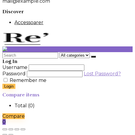
mail@example.com
Discover
Accessoarer
Search
for:
Log In
Username
Password
Lost Password?
Remember me
Login
Compare items
Total (
0
)
Compare
0