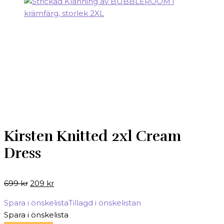
Kirsten Knitted 2xl Cream
Dress
Det
Det
699
kr
209
kr
ursprungliga
nuvarande
Spara i önskelista
Tillagd i önskelistan
priset
priset
Spara i önskelista
var:
är: