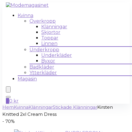
Kvinna
Överkropp
Klänningar
Skjortor
Toppar
Linnen
Underkropp
Underkläder
Byxor
Badkläder
Ytterkläder
Magasin
0
0
kr
Hem
Kvinna
Klänningar
Stickade Klänningar
Kirsten
Knitted 2xl Cream Dress
- 70%