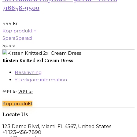
716658-9500
499
kr
Köp produkt
+
Spara
Sparad
Spara
Kirsten Knitted 2xl Cream Dress
Beskrivning
Ytterligare information
Det
Det
699
kr
209
kr
ursprungliga
nuvarande
Köp produkt
priset
priset
var:
är:
Locate Us
699 kr.
209 kr.
123 Demo Blvd, Miami, FL 4567, United States
+1 123-456-7890