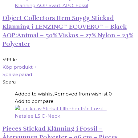
Object Collectors Item Snygg Stickad
Klänning i LENZING™ ECOVERO™ – Black
AOP:Animal – 50% Viskos – 27% Nylon – 23%
Polyester
599
kr
Köp produkt
+
Spara
Sparad
Spara
Added to wishlist
Removed from wishlist
0
Add to compare
Pieces Stickad Klänning i Fossil –
Återvunnen Polyester – 96 cm – Pieces