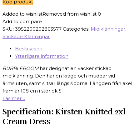
Köp produkt
699 kr.
209 kr.
Added to wishlist
Removed from wishlist
0
Add to compare
SKU:
3952200202863577
Categories:
Midiklänningar
,
Stickade Klänningar
Beskrivning
Ytterligare information
BUBBLEROOM
har designat en vacker stickad
midiklänning. Den har en krage och muddar vid
ärmsluten, samt slitsar längs sidorna. Längden från axel
fram är 108 cm i storlek S.
Läs mer…
Specification:
Kirsten Knitted 2xl
Cream Dress