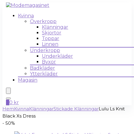
Kvinna
Överkropp
Klänningar
Skjortor
Toppar
Linnen
Underkropp
Underkläder
Byxor
Badkläder
Ytterkläder
Magasin
0
0
kr
Hem
Kvinna
Klänningar
Stickade Klänningar
Lulu Ls Knit
Black Xs Dress
- 50%