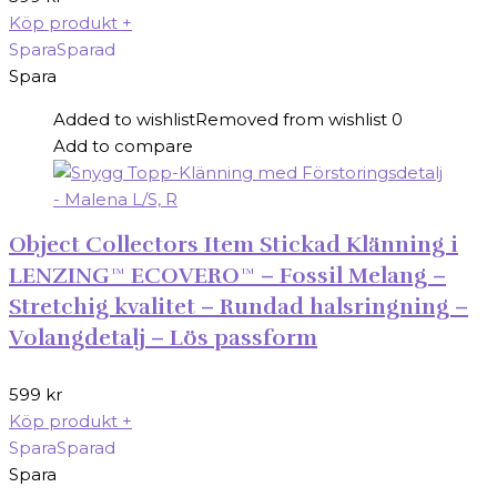
Köp produkt
+
Spara
Sparad
Spara
Added to wishlist
Removed from wishlist
0
Add to compare
Object Collectors Item Stickad Klänning i
LENZING™ ECOVERO™ – Fossil Melang –
Stretchig kvalitet – Rundad halsringning –
Volangdetalj – Lös passform
599
kr
Köp produkt
+
Spara
Sparad
Spara