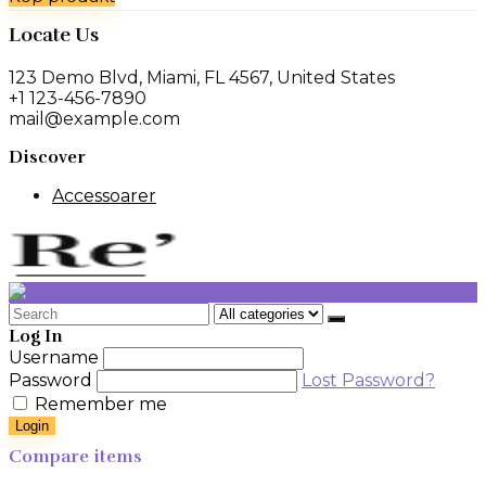
priset
priset
var:
är:
Locate Us
899 kr.
449 kr.
123 Demo Blvd, Miami, FL 4567, United States
+1 123-456-7890
mail@example.com
Discover
Accessoarer
Search
for:
Log In
Username
Password
Lost Password?
Remember me
Login
Compare items