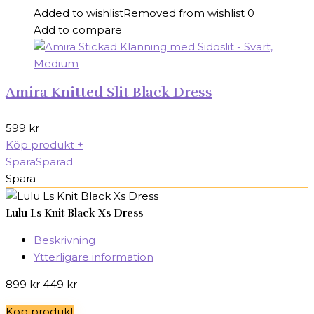
Added to wishlist
Removed from wishlist
0
Add to compare
Amira Knitted Slit Black Dress
599
kr
Köp produkt
+
Spara
Sparad
Spara
Lulu Ls Knit Black Xs Dress
Beskrivning
Ytterligare information
Det
Det
899
kr
449
kr
ursprungliga
nuvarande
Köp produkt