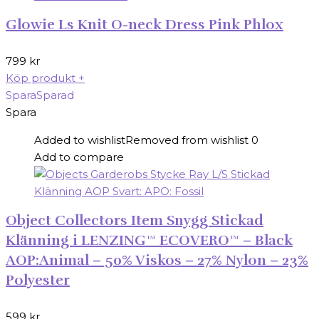
Glowie Ls Knit O-neck Dress Pink Phlox
799
kr
Köp produkt
+
Spara
Sparad
Spara
Added to wishlist
Removed from wishlist
0
Add to compare
Object Collectors Item Snygg Stickad
Klänning i LENZING™ ECOVERO™ – Black
AOP:Animal – 50% Viskos – 27% Nylon – 23%
Polyester
599
kr