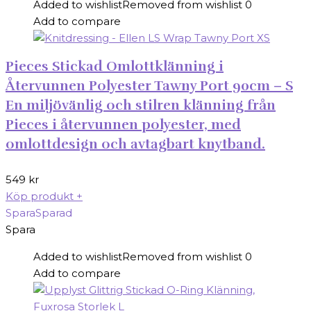
Added to wishlist
Removed from wishlist
0
Add to compare
Pieces Stickad Omlottklänning i
Återvunnen Polyester Tawny Port 90cm – S
En miljövänlig och stilren klänning från
Pieces i återvunnen polyester, med
omlottdesign och avtagbart knytband.
549
kr
Köp produkt
+
Spara
Sparad
Spara
Added to wishlist
Removed from wishlist
0
Add to compare