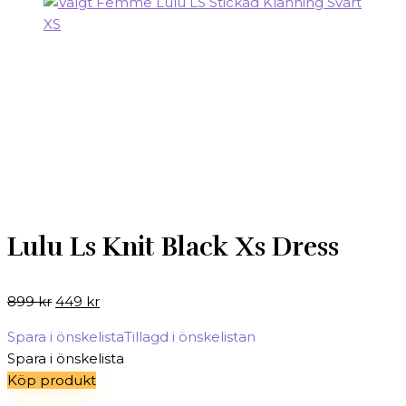
Lulu Ls Knit Black Xs Dress
Det
Det
899
kr
449
kr
ursprungliga
nuvarande
Spara i önskelista
Tillagd i önskelistan
priset
priset
Spara i önskelista
var:
är:
Köp produkt
899 kr.
449 kr.