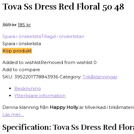
Tova Ss Dress Red Floral 50 48
Det
Det
369
kr
185
kr
ursprungliga
nuvarande
Spara i önskelista
Tillagd i önskelistan
priset
priset
Spara i önskelista
var:
är:
Köp produkt
369 kr.
185 kr.
Added to wishlist
Removed from wishlist
0
Add to compare
SKU:
3952201778843936
Category:
Trikåklänningar
Beskrivning
Ytterligare information
Denna klänning från
Happy
Holly
är tillverkad i trikåmate
Läs mer…
Specification:
Tova Ss Dress Red Flor