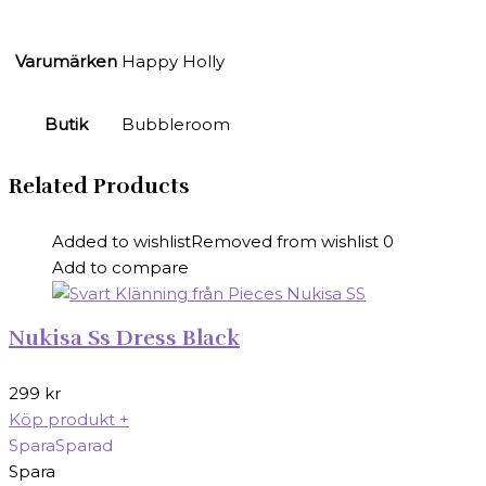
Varumärken
Happy Holly
Butik
Bubbleroom
Related Products
Added to wishlist
Removed from wishlist
0
Add to compare
Nukisa Ss Dress Black
299
kr
Köp produkt
+
Spara
Sparad
Spara