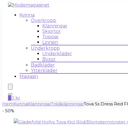
Kvinna
Överkropp
Klänningar
Skjortor
Toppar
Linnen
Underkropp
Underkläder
Byxor
Badkläder
Ytterkläder
Magasin
0
0
kr
Hem
Kvinna
Klänningar
Trikåklänningar
Tova Ss Dress Red Fl
- 50%