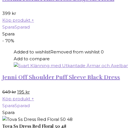
399
kr
Köp produkt
+
Spara
Sparad
Spara
- 70%
Added to wishlist
Removed from wishlist
0
Add to compare
Jenni Off Shoulder Puff Sleeve Black Dress
Det
Det
649
kr
195
kr
ursprungliga
nuvarande
Köp produkt
+
priset
priset
Spara
Sparad
var:
är:
Spara
649 kr.
195 kr.
Tova Ss Dress Red Floral 50 48