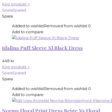
Köp produkt
+
Spara
Sparad
Spara
Added to wishlist
Removed from wishlist
0
Add to compare
Idalina Puff Sleeve Xl Black Dress
449
kr
Köp produkt
+
Spara
Sparad
Spara
Added to wishlist
Removed from wishlist
0
Add to compare
Norma Floral Print Dress Beige Xs Floral