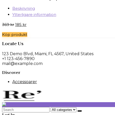
Beskrivning
Ytterligare information
Det
Det
369
kr
185
kr
ursprungliga
nuvarande
Köp produkt
priset
priset
var:
är:
Locate Us
369 kr.
185 kr.
123 Demo Blvd, Miami, FL 4567, United States
+1 123-456-7890
mail@example.com
Discover
Accessoarer
Search
for: