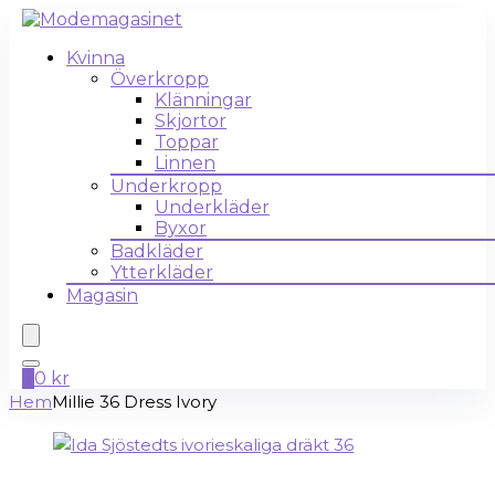
Kvinna
Överkropp
Klänningar
Skjortor
Toppar
Linnen
Underkropp
Underkläder
Byxor
Badkläder
Ytterkläder
Magasin
0
0
kr
Hem
Millie 36 Dress Ivory