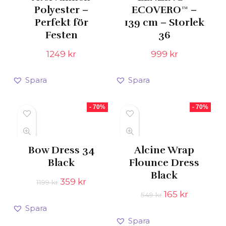
Polyester –
ECOVERO™ –
Perfekt för
139 cm – Storlek
Festen
36
1249
kr
999
kr
Spara
Spara
- 70%
- 70%
Bow Dress 34
Alcine Wrap
Black
Flounce Dress
Black
Det
Det
359
kr
1199
kr
ursprungliga
nuvarande
Det
Det
165
kr
549
kr
priset
priset
ursprungliga
nuvaran
Spara
var:
är:
priset
priset
Spara
1199 kr.
359 kr.
var:
är: