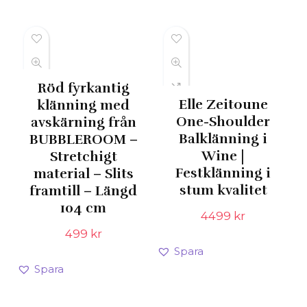
549 kr.
165 kr.
Röd fyrkantig
Elle Zeitoune
klänning med
One-Shoulder
avskärning från
Balklänning i
BUBBLEROOM –
Wine |
Stretchigt
Festklänning i
material – Slits
stum kvalitet
framtill – Längd
104 cm
4499
kr
499
kr
Spara
Spara