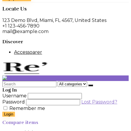
Locate Us
123 Demo Blvd, Miami, FL 4567, United States
+1 123-456-7890
mail@example.com
Discover
Accessoarer
Search
for:
Log In
Username
Password
Lost Password?
Remember me
Login
Compare items