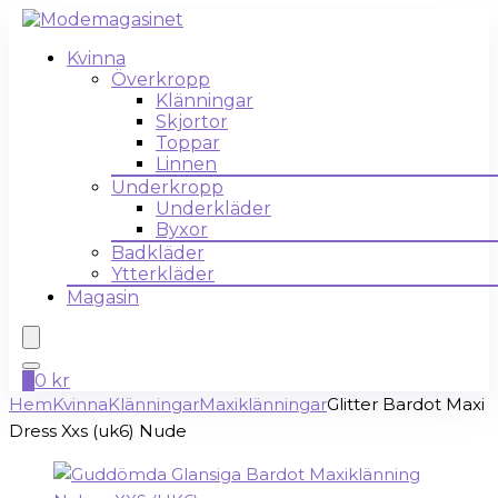
Kvinna
Överkropp
Klänningar
Skjortor
Toppar
Linnen
Underkropp
Underkläder
Byxor
Badkläder
Ytterkläder
Magasin
0
0
kr
Hem
Kvinna
Klänningar
Maxiklänningar
Glitter Bardot Maxi
Dress Xxs (uk6) Nude