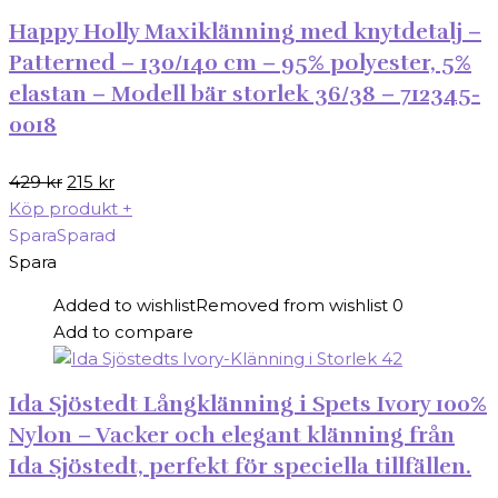
Happy Holly Maxiklänning med knytdetalj –
Patterned – 130/140 cm – 95% polyester, 5%
elastan – Modell bär storlek 36/38 – 712345-
0018
Det
Det
429
kr
215
kr
ursprungliga
nuvarande
Köp produkt
+
priset
priset
Spara
Sparad
var:
är:
Spara
429 kr.
215 kr.
Added to wishlist
Removed from wishlist
0
Add to compare
Ida Sjöstedt Långklänning i Spets Ivory 100%
Nylon – Vacker och elegant klänning från
Ida Sjöstedt, perfekt för speciella tillfällen.