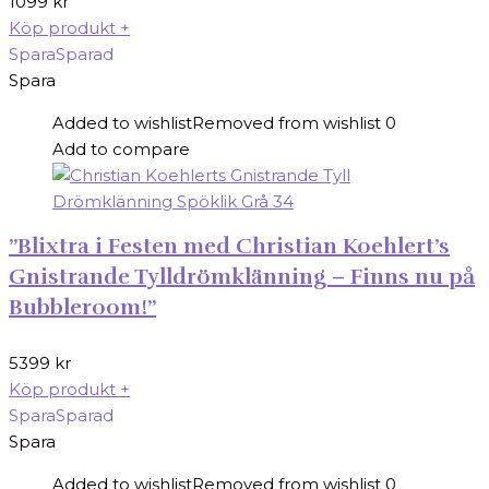
1099
kr
Köp produkt
+
Spara
Sparad
Spara
Added to wishlist
Removed from wishlist
0
Add to compare
”Blixtra i Festen med Christian Koehlert’s
Gnistrande Tylldrömklänning – Finns nu på
Bubbleroom!”
5399
kr
Köp produkt
+
Spara
Sparad
Spara
Added to wishlist
Removed from wishlist
0