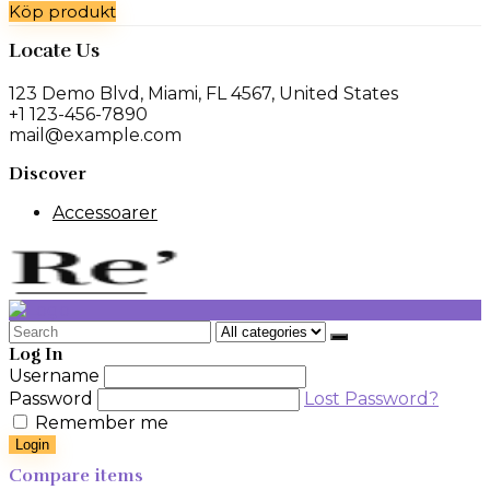
Köp produkt
Locate Us
123 Demo Blvd, Miami, FL 4567, United States
+1 123-456-7890
mail@example.com
Discover
Accessoarer
Search
for:
Log In
Username
Password
Lost Password?
Remember me
Login
Compare items