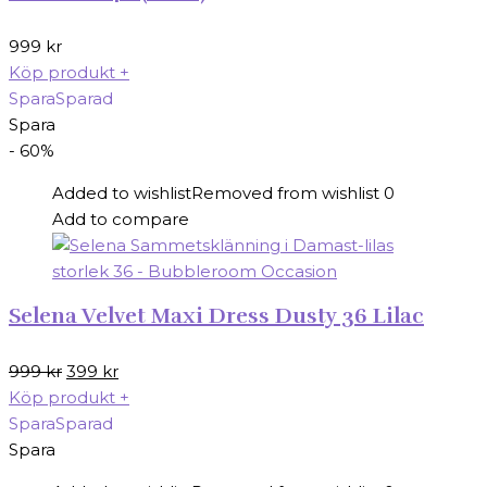
999
kr
Köp produkt
+
Spara
Sparad
Spara
- 60%
Added to wishlist
Removed from wishlist
0
Add to compare
Selena Velvet Maxi Dress Dusty 36 Lilac
Det
Det
999
kr
399
kr
ursprungliga
nuvarande
Köp produkt
+
priset
priset
Spara
Sparad
var:
är:
Spara
999 kr.
399 kr.