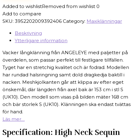
Added to wishlist
Removed from wishlist
0
Add to compare
SKU:
3952202009392406
Category:
Maxiklänningar
Beskrivning
Ytterligare information
Vacker långklänning från ANGELEYE med paljetter på
överdelen, som passar perfekt till festligare tillfällen.
Tyget har en stretchig kvalitet och är fodrad. Modellen
har rundad halsringning samt dold dragkedja baktill i
nacken. Meshkjolkanten går att klippa av efter eget
önskemål, där längden från axel bak är 153 cm i stl S
(UK10). Den modell som visas på bilden mäter 168 cm
och bär storlek S (UK10). Klänningen ska endast tvättas
för hand.
Läs mer…
Specification:
High Neck Sequin