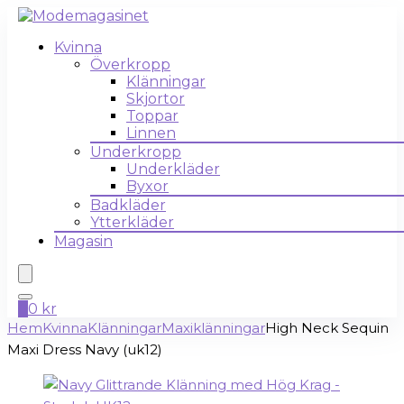
Kvinna
Överkropp
Klänningar
Skjortor
Toppar
Linnen
Underkropp
Underkläder
Byxor
Badkläder
Ytterkläder
Magasin
0
0
kr
Hem
Kvinna
Klänningar
Maxiklänningar
High Neck Sequin
Maxi Dress Navy (uk12)