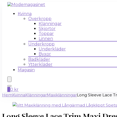
Kvinna
Överkropp
Klänningar
Skjortor
Toppar
Linnen
Underkropp
Underkläder
Byxor
Badkläder
Ytterkläder
Magasin
0
0
kr
Hem
Kvinna
Klänningar
Maxiklänningar
Long Sleeve Lace Tr
Long Sleeve Lace Trim Maxi Dres