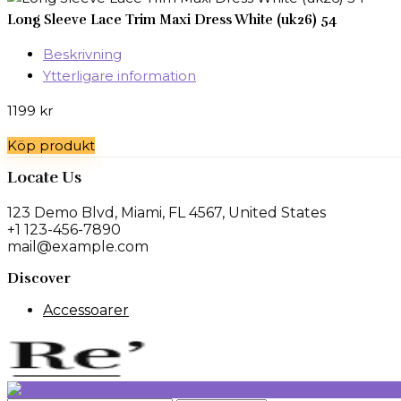
Long Sleeve Lace Trim Maxi Dress White (uk26) 54
Beskrivning
Ytterligare information
1199
kr
Köp produkt
Locate Us
123 Demo Blvd, Miami, FL 4567, United States
+1 123-456-7890
mail@example.com
Discover
Accessoarer