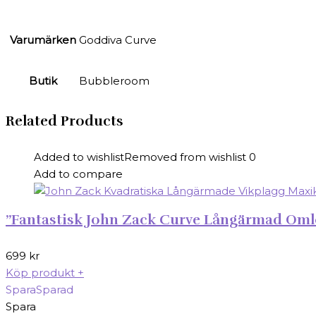
Varumärken
Goddiva Curve
Butik
Bubbleroom
Related Products
Added to wishlist
Removed from wishlist
0
Add to compare
”Fantastisk John Zack Curve Långärmad Oml
699
kr
Köp produkt
+
Spara
Sparad
Spara