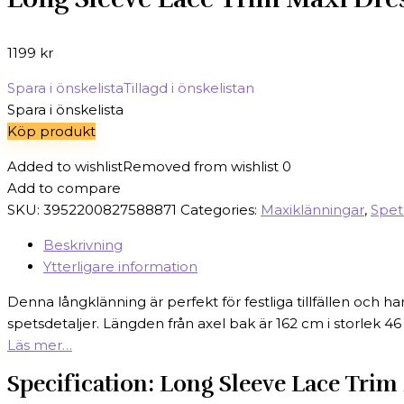
1199
kr
Spara i önskelista
Tillagd i önskelistan
Spara i önskelista
Köp produkt
Added to wishlist
Removed from wishlist
0
Add to compare
SKU:
3952200827588871
Categories:
Maxiklänningar
,
Spet
Beskrivning
Ytterligare information
Denna långklänning är perfekt för festliga tillfällen och h
spetsdetaljer. Längden från axel bak är 162 cm i storlek 4
Läs mer…
Specification:
Long Sleeve Lace Trim