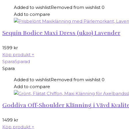
Added to wishlist
Removed from wishlist
0
Add to compare
Sequin Bodice Maxi Dress (uk10) Lavender
1599
kr
Köp produkt
+
Spara
Sparad
Spara
Added to wishlist
Removed from wishlist
0
Add to compare
Goddiva Off-Shoulder Klänning i Vävd Kvalit
1499
kr
Köp produkt
+