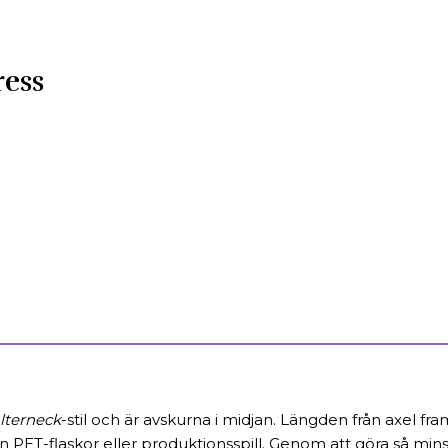
ess
lterneck
-stil och är avskurna i midjan. Längden från axel fra
ET-flaskor eller produktionsspill. Genom att göra så minska