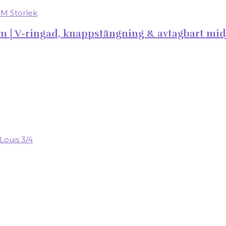
 V-ringad, knappstängning & avtagbart midje