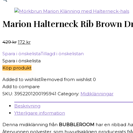
Marion Halterneck Rib Brown Dr
Det
Det
429
kr
172
kr
ursprungliga
nuvarande
Spara i önskelista
Tillagd i önskelistan
priset
priset
Spara i önskelista
var:
är:
Köp produkt
429 kr.
172 kr.
Added to wishlist
Removed from wishlist
0
Add to compare
SKU:
3952201200195941
Category:
Midiklänningar
Beskrivning
Ytterligare information
Denna midiklänning från
BUBBLEROOM
har en ribbad
ha
återvunnen polyester, som huvudsakligen producerats från P