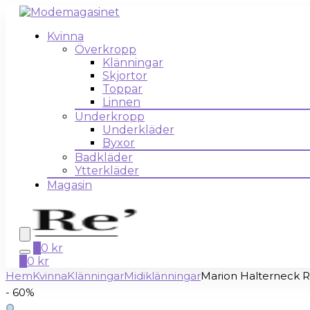
Kvinna
Överkropp
Klänningar
Skjortor
Toppar
Linnen
Underkropp
Underkläder
Byxor
Badkläder
Ytterkläder
Magasin
0
0
kr
0
0
kr
Hem
Kvinna
Klänningar
Midiklänningar
Marion Halterneck R
- 60%