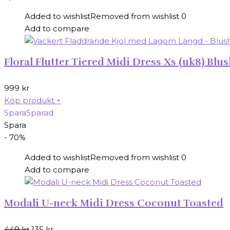
Added to wishlist
Removed from wishlist
0
Add to compare
Floral Flutter Tiered Midi Dress Xs (uk8) Blu
999
kr
Köp produkt
+
Spara
Sparad
Spara
- 70%
Added to wishlist
Removed from wishlist
0
Add to compare
Modali U-neck Midi Dress Coconut Toasted
Det
Det
449
kr
135
kr