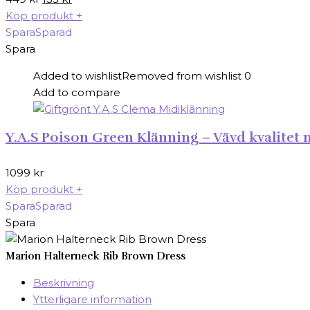
ursprungliga
nuvarande
Köp produkt
+
priset
priset
Spara
Sparad
var:
är:
Spara
449 kr.
135 kr.
Added to wishlist
Removed from wishlist
0
Add to compare
Y.A.S Poison Green Klänning – Vävd kvalitet med
1099
kr
Köp produkt
+
Spara
Sparad
Spara
Marion Halterneck Rib Brown Dress
Beskrivning
Ytterligare information