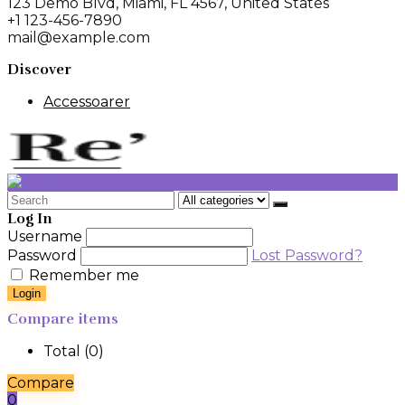
123 Demo Blvd, Miami, FL 4567, United States
+1 123-456-7890
mail@example.com
Discover
Accessoarer
Search
for:
Log In
Username
Password
Lost Password?
Remember me
Login
Compare items
Total (
0
)
Compare
0