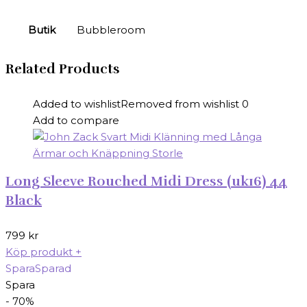
Butik
Bubbleroom
Related Products
Added to wishlist
Removed from wishlist
0
Add to compare
Long Sleeve Rouched Midi Dress (uk16) 44
Black
799
kr
Köp produkt
+
Spara
Sparad
Spara
- 70%