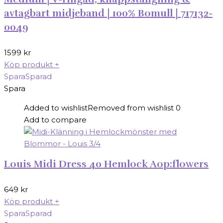
avtagbart midjeband | 100% Bomull | 717132-
0049
1599
kr
Köp produkt
+
Spara
Sparad
Spara
Added to wishlist
Removed from wishlist
0
Add to compare
Louis Midi Dress 40 Hemlock Aop:flowers
649
kr
Köp produkt
+
Spara
Sparad