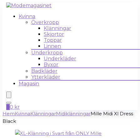
Kvinna
Överkropp
Klänningar
Skjortor
Toppar
Linnen
Underkropp
Underkläder
Byxor
Badkläder
Ytterkläder
Magasin
0
0
kr
Hem
Kvinna
Klänningar
Midiklänningar
Mille Midi Xl Dress
Black