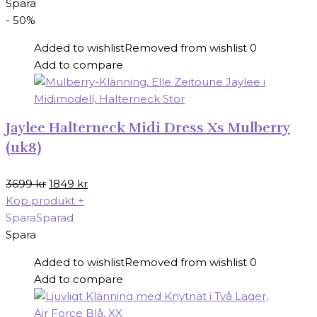
Spara
- 50%
Added to wishlist
Removed from wishlist
0
Add to compare
Jaylee Halterneck Midi Dress Xs Mulberry
(uk8)
Det
Det
3699
kr
1849
kr
ursprungliga
nuvarande
Köp produkt
+
priset
priset
Spara
Sparad
var:
är:
Spara
3699 kr.
1849 kr.
Added to wishlist
Removed from wishlist
0
Add to compare