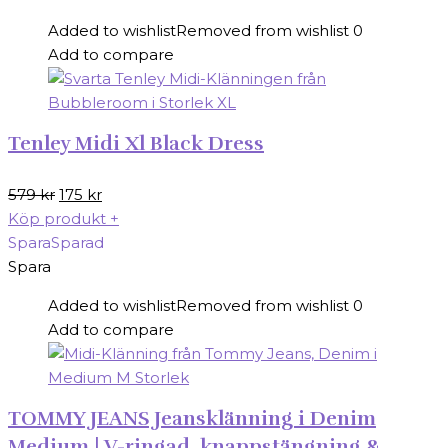
Added to wishlist
Removed from wishlist
0
Add to compare
Tenley Midi Xl Black Dress
Det
Det
579
kr
175
kr
ursprungliga
nuvarande
Köp produkt
+
priset
priset
Spara
Sparad
var:
är:
Spara
579 kr.
175 kr.
Added to wishlist
Removed from wishlist
0
Add to compare
TOMMY JEANS Jeansklänning i Denim
Medium | V-ringad, knappstängning &