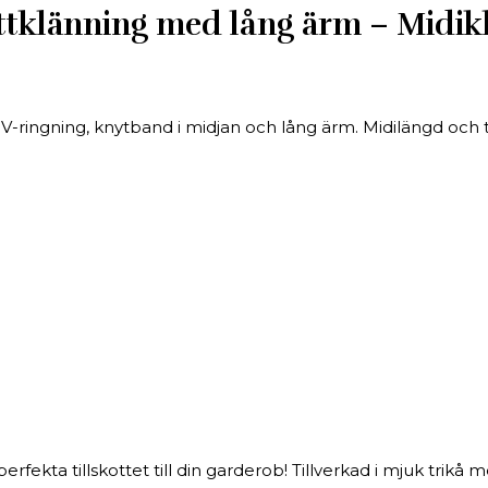
änning med lång ärm – Midiklän
ingning, knytband i midjan och lång ärm. Midilängd och ti
ta tillskottet till din garderob! Tillverkad i mjuk trikå m