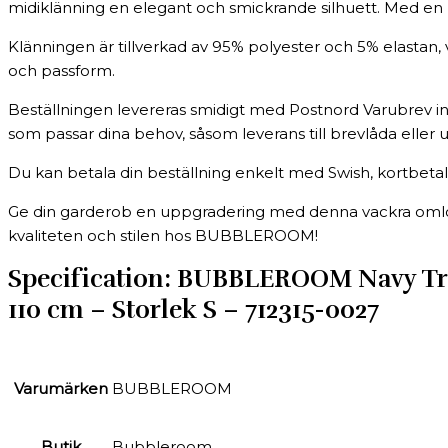
midiklänning en elegant och smickrande silhuett. Med en lä
Klänningen är tillverkad av 95% polyester och 5% elastan, 
och passform.
Beställningen levereras smidigt med Postnord Varubrev inom
som passar dina behov, såsom leverans till brevlåda eller u
Du kan betala din beställning enkelt med Swish, kortbetal
Ge din garderob en uppgradering med denna vackra omlot
kvaliteten och stilen hos BUBBLEROOM!
Specification:
BUBBLEROOM Navy Trikå
110 cm – Storlek S – 712315-0027
Varumärken
BUBBLEROOM
Butik
Bubbleroom