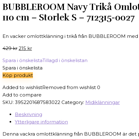
BUBBLEROOM Navy Trikå Omlottkl
110 cm – Storlek S – 712315-0027
En vacker omlottklänning i trikå från BUBBLEROOM med V-r
Det
Det
429
kr
215
kr
ursprungliga
nuvarande
Spara i önskelista
Tillagd i önskelistan
priset
priset
Spara i önskelista
var:
är:
Köp produkt
429 kr.
215 kr.
Added to wishlist
Removed from wishlist
0
Add to compare
SKU:
3952201687583022
Category:
Midiklänningar
Beskrivning
Ytterligare information
Denna vackra omlottklänning från BUBBLEROOM är det perfek