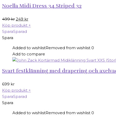
Noella Midi Dress 34 Striped 32
Det
Det
499
kr
249
kr
ursprungliga
nuvarande
Köp produkt
+
priset
priset
Spara
Sparad
var:
är:
Spara
499 kr.
249 kr.
Added to wishlist
Removed from wishlist
0
Add to compare
Svart festklänning med drapering och axelva
699
kr
Köp produkt
+
Spara
Sparad
Spara
Added to wishlist
Removed from wishlist
0