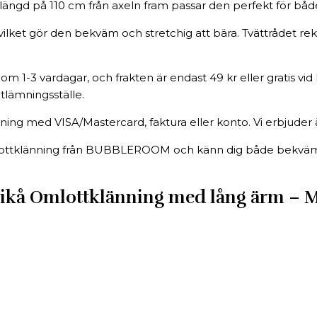
ngd på 110 cm från axeln fram passar den perfekt för både v
vilket gör den bekväm och stretchig att bära. Tvättrådet re
 1-3 vardagar, och frakten är endast 49 kr eller gratis vid 
tlämningsställe.
ning med VISA/Mastercard, faktura eller konto. Vi erbjuder 
tklänning från BUBBLEROOM och känn dig både bekväm och s
 Omlottklänning med lång ärm – Midi