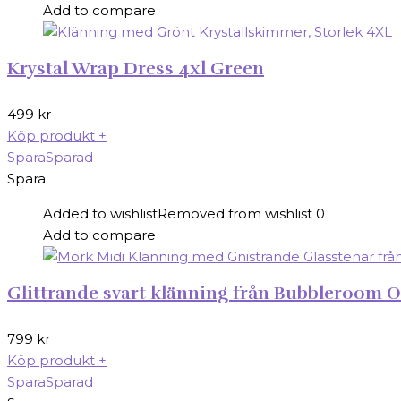
Add to compare
Krystal Wrap Dress 4xl Green
499
kr
Köp produkt
+
Spara
Sparad
Spara
Added to wishlist
Removed from wishlist
0
Add to compare
Glittrande svart klänning från Bubbleroom O
799
kr
Köp produkt
+
Spara
Sparad