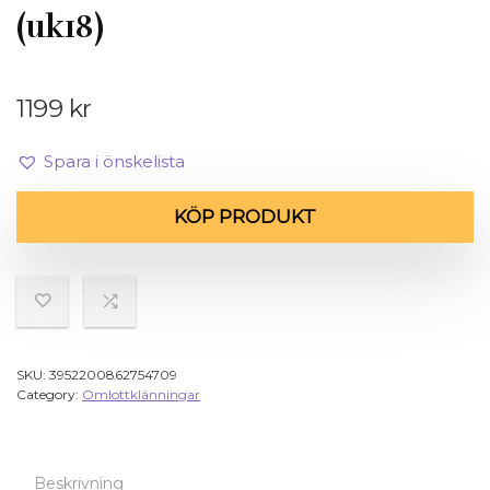
(uk18)
1199
kr
Spara i önskelista
KÖP PRODUKT
SKU:
3952200862754709
Category:
Omlottklänningar
Beskrivning