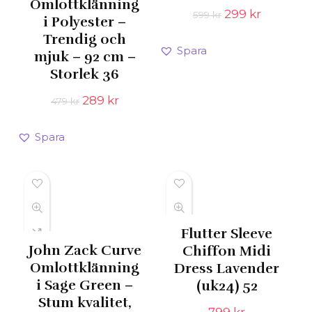
Omlottklänning
Det
Det
299
kr
599
kr
i Polyester –
ursprungliga
nuvaran
Trendig och
priset
priset
Spara
mjuk – 92 cm –
var:
är:
599 kr.
299 kr.
Storlek 36
Det
Det
289
kr
479
kr
ursprungliga
nuvarande
priset
priset
Spara
var:
är:
479 kr.
289 kr.
Flutter Sleeve
John Zack Curve
Chiffon Midi
Omlottklänning
Dress Lavender
i Sage Green –
(uk24) 52
Stum kvalitet,
799
kr