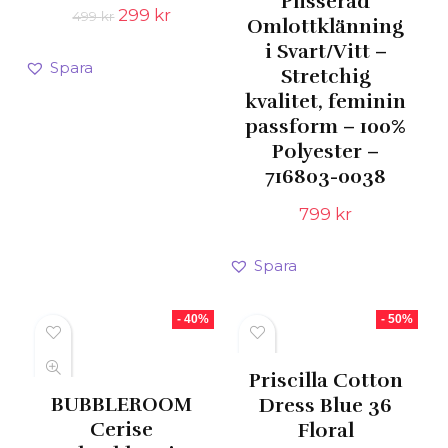
Plisserad
Det
Det
299
kr
499
kr
Omlottklänning
ursprungliga
nuvarande
i Svart/Vitt –
priset
priset
Spara
var:
är:
Stretchig
499 kr.
299 kr.
kvalitet, feminin
passform – 100%
Polyester –
716803-0038
799
kr
Spara
- 40%
- 50%
Priscilla Cotton
BUBBLEROOM
Dress Blue 36
Cerise
Floral