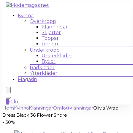
Kvinna
Överkropp
Klänningar
Skjortor
Toppar
Linnen
Underkropp
Underkläder
Byxor
Badkläder
Ytterkläder
Magasin
0
0
kr
Hem
Kvinna
Klänningar
Omlottklänningar
Olivia Wrap
Dress Black 36 Flower Shore
- 30%