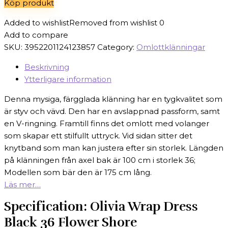
Köp produkt
329 kr.
229 kr.
Added to wishlist
Removed from wishlist
0
Add to compare
SKU:
3952201124123857
Category:
Omlottklänningar
Beskrivning
Ytterligare information
Denna mysiga, färgglada klänning har en tygkvalitet som
är styv och vävd. Den har en avslappnad passform, samt
en V-ringning. Framtill finns det omlott med volanger
som skapar ett stilfullt uttryck. Vid sidan sitter det
knytband som man kan justera efter sin storlek. Längden
på klänningen från axel bak är 100 cm i storlek 36;
Modellen som bär den är 175 cm lång.
Läs mer…
Specification:
Olivia Wrap Dress
Black 36 Flower Shore