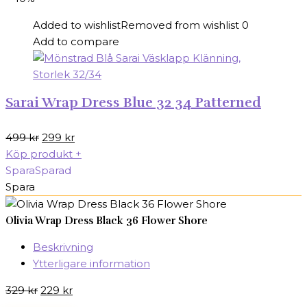
Added to wishlist
Removed from wishlist
0
Add to compare
Sarai Wrap Dress Blue 32 34 Patterned
Det
Det
499
kr
299
kr
ursprungliga
nuvarande
Köp produkt
+
priset
priset
Spara
Sparad
var:
är:
Spara
499 kr.
299 kr.
Olivia Wrap Dress Black 36 Flower Shore
Beskrivning
Ytterligare information
Det
Det
329
kr
229
kr
ursprungliga
nuvarande