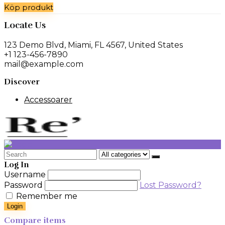
Köp produkt
priset
priset
var:
är:
Locate Us
329 kr.
229 kr.
123 Demo Blvd, Miami, FL 4567, United States
+1 123-456-7890
mail@example.com
Discover
Accessoarer
Search
for:
Log In
Username
Password
Lost Password?
Remember me
Login
Compare items