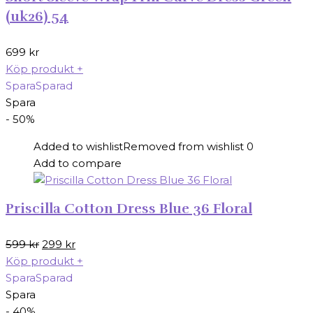
(uk26) 54
699
kr
Köp produkt
+
Spara
Sparad
Spara
- 50%
Added to wishlist
Removed from wishlist
0
Add to compare
Priscilla Cotton Dress Blue 36 Floral
Det
Det
599
kr
299
kr
ursprungliga
nuvarande
Köp produkt
+
priset
priset
Spara
Sparad
var:
är:
Spara
599 kr.
299 kr.
- 40%