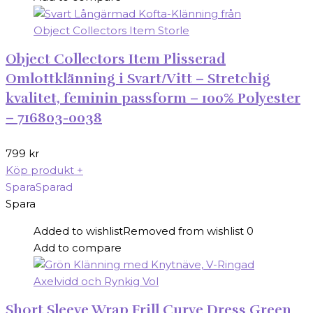
Object Collectors Item Plisserad
Omlottklänning i Svart/Vitt – Stretchig
kvalitet, feminin passform – 100% Polyester
– 716803-0038
799
kr
Köp produkt
+
Spara
Sparad
Spara
Added to wishlist
Removed from wishlist
0
Add to compare
Short Sleeve Wrap Frill Curve Dress Green