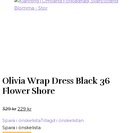
Olivia Wrap Dress Black 36
Flower Shore
Det
Det
329
kr
229
kr
ursprungliga
nuvarande
Spara i önskelista
Tillagd i önskelistan
priset
priset
Spara i önskelista
var:
är: