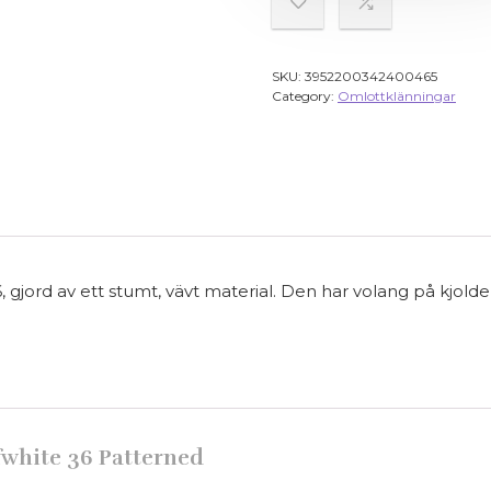
SKU:
3952200342400465
Category:
Omlottklänningar
6, gjord av ett stumt, vävt material. Den har volang på kjol
fwhite 36 Patterned