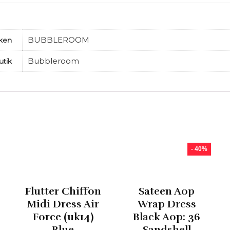
BUBBLEROOM
ken
Bubbleroom
utik
- 40%
Flutter Chiffon
Sateen Aop
Midi Dress Air
Wrap Dress
Force (uk14)
Black Aop: 36
Blue
Sandshell