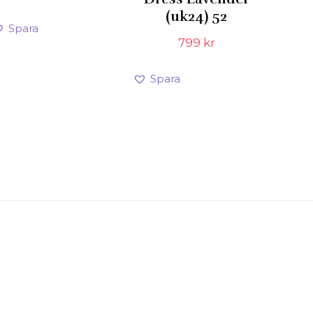
ursprungliga
nuvarande
(uk24) 52
priset
priset
Spara
var:
är:
de
799
kr
599 kr.
299 kr.
Spara