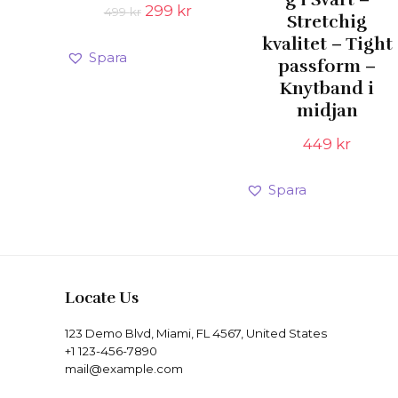
Det
Det
299
kr
499
kr
Stretchig
ursprungliga
nuvarande
kvalitet – Tight
priset
priset
Spara
var:
är:
passform –
499 kr.
299 kr.
Knytband i
midjan
449
kr
Spara
Locate Us
123 Demo Blvd, Miami, FL 4567, United States
+1 123-456-7890
mail@example.com