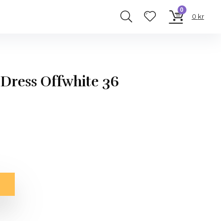
0
0
kr
Dress Offwhite 36