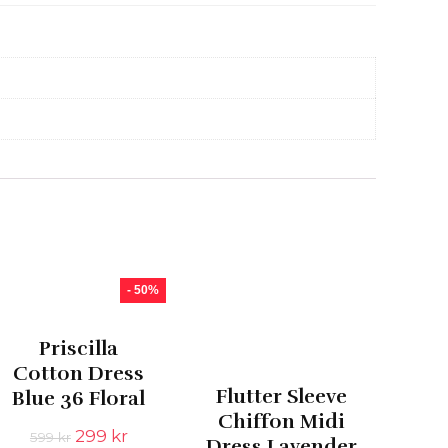
- 50%
Priscilla
Cotton Dress
Flutter Sleeve
Blue 36 Floral
Chiffon Midi
Det
Det
299
kr
599
kr
Dress Lavender