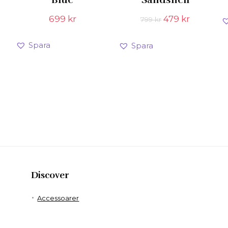
Det
Det
699
kr
479
kr
799
kr
ursprungliga
nuvaran
priset
priset
Spara
Spara
var:
är:
799 kr.
479 kr.
Discover
Accessoarer