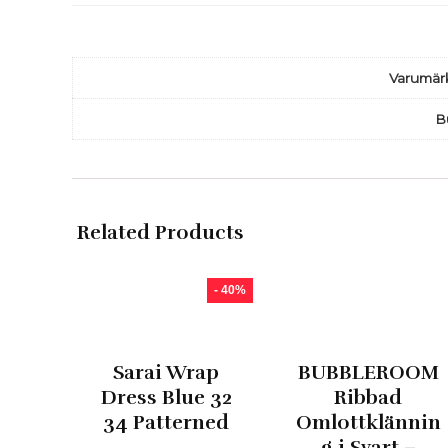
Varumär
B
Related Products
- 40%
Sarai Wrap
BUBBLEROOM
Dress Blue 32
Ribbad
34 Patterned
Omlottklännin
g i Svart –