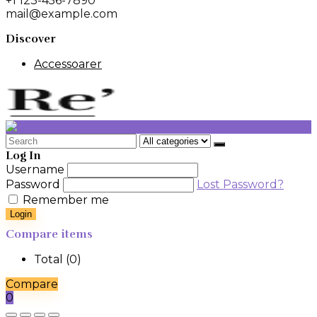
+1 123-456-7890
mail@example.com
Discover
Accessoarer
Search
for:
Log In
Username
Password
Lost Password?
Remember me
Login
Compare items
Total (
0
)
Compare
0