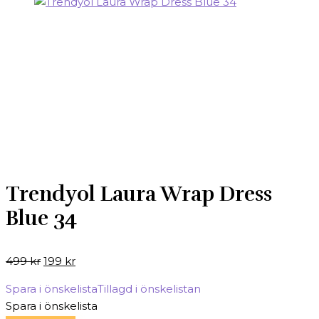
Trendyol Laura Wrap Dress
Blue 34
Det
Det
499
kr
199
kr
ursprungliga
nuvarande
Spara i önskelista
Tillagd i önskelistan
priset
priset
Spara i önskelista
var:
är: