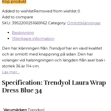
Köp produkt
499 kr.
199 kr.
Added to wishlist
Removed from wishlist
0
Add to compare
SKU:
3952200251669162
Category:
Omlottklänningar
Beskrivning
Ytterligare information
Den här klänningen från
Trendyol
har en vävd kvalitet
och är omlott med knappning på sidan. Den har
volanger vid halsringningen och längden från axel bak i
storlek 36 är 114 cm.
Läs mer…
Specification:
Trendyol Laura Wrap
Dress Blue 34
Varumärken
Trendyol