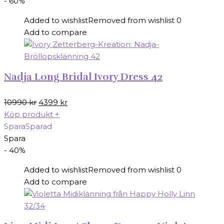
- 60%
Added to wishlist
Removed from wishlist
0
Add to compare
Nadja Long Bridal Ivory Dress 42
Det
Det
10990
kr
4399
kr
ursprungliga
nuvarande
Köp produkt
+
priset
priset
Spara
Sparad
var:
är:
Spara
10990 kr.
4399 kr.
- 40%
Added to wishlist
Removed from wishlist
0
Add to compare