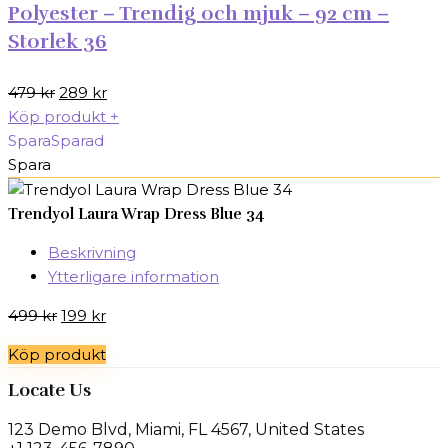
Polyester – Trendig och mjuk – 92 cm –
Storlek 36
Det
Det
479
kr
289
kr
ursprungliga
nuvarande
Köp produkt
+
priset
priset
Spara
Sparad
var:
är:
Spara
479 kr.
289 kr.
Trendyol Laura Wrap Dress Blue 34
Beskrivning
Ytterligare information
Det
Det
499
kr
199
kr
ursprungliga
nuvarande
Köp produkt
priset
priset
var:
är:
Locate Us
499 kr.
199 kr.
123 Demo Blvd, Miami, FL 4567, United States