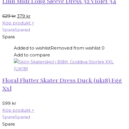
Linn Midi Long Sleeve Dress 32 Violet 34
Det
Det
629
kr
379
kr
ursprungliga
nuvarande
Köp produkt
+
priset
priset
Spara
Sparad
var:
är:
Spara
629 kr.
379 kr.
Added to wishlist
Removed from wishlist
0
Add to compare
Floral Flutter Skater Dress Duck (uk18) Egg
Xxl
599
kr
Köp produkt
+
Spara
Sparad
Spara