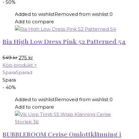
- 50%
Added to wishlist
Removed from wishlist
0
Add to compare
Ria High Low Dress Pink 52 Patterned 54
Det
Det
549
kr
275
kr
ursprungliga
nuvarande
Köp produkt
+
priset
priset
Spara
Sparad
var:
är:
Spara
549 kr.
275 kr.
- 40%
Added to wishlist
Removed from wishlist
0
Add to compare
BUBBLEROOM Cerise Omlottklänning i