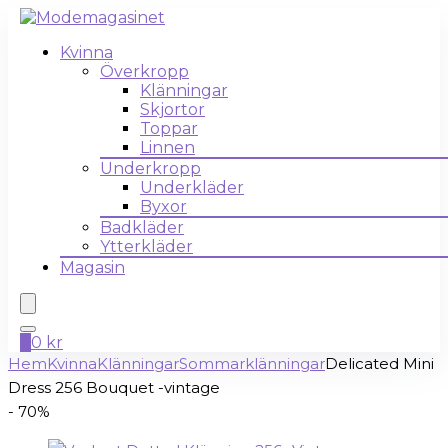
Kvinna
Överkropp
Klänningar
Skjortor
Toppar
Linnen
Underkropp
Underkläder
Byxor
Badkläder
Ytterkläder
Magasin
0
0
kr
Hem
Kvinna
Klänningar
Sommarklänningar
Delicated Mini
Dress 256 Bouquet -vintage
- 70%