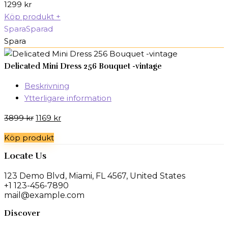
1299
kr
Köp produkt
+
Spara
Sparad
Spara
Delicated Mini Dress 256 Bouquet -vintage
Beskrivning
Ytterligare information
Det
Det
3899
kr
1169
kr
ursprungliga
nuvarande
Köp produkt
priset
priset
var:
är:
Locate Us
3899 kr.
1169 kr.
123 Demo Blvd, Miami, FL 4567, United States
+1 123-456-7890
mail@example.com
Discover