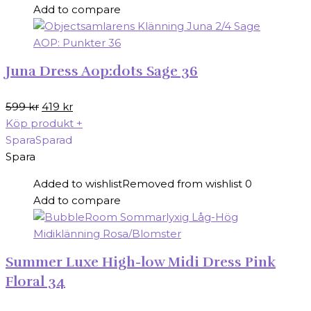
Add to compare
Juna Dress Aop:dots Sage 36
Det
Det
599
kr
419
kr
ursprungliga
nuvarande
Köp produkt
+
priset
priset
Spara
Sparad
var:
är:
Spara
599 kr.
419 kr.
Added to wishlist
Removed from wishlist
0
Add to compare
Summer Luxe High-low Midi Dress Pink
Floral 34