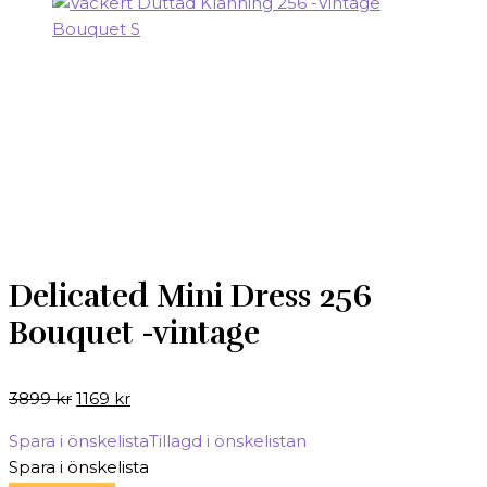
Delicated Mini Dress 256
Bouquet -vintage
Det
Det
3899
kr
1169
kr
ursprungliga
nuvarande
Spara i önskelista
Tillagd i önskelistan
priset
priset
Spara i önskelista
var:
är: