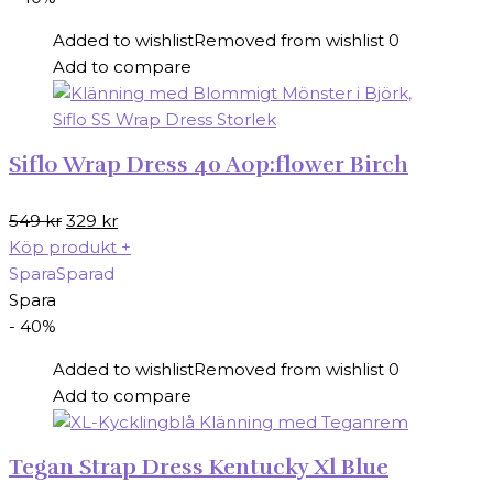
Added to wishlist
Removed from wishlist
0
Add to compare
Siflo Wrap Dress 40 Aop:flower Birch
Det
Det
549
kr
329
kr
ursprungliga
nuvarande
Köp produkt
+
priset
priset
Spara
Sparad
var:
är:
Spara
549 kr.
329 kr.
- 40%
Added to wishlist
Removed from wishlist
0
Add to compare
Tegan Strap Dress Kentucky Xl Blue