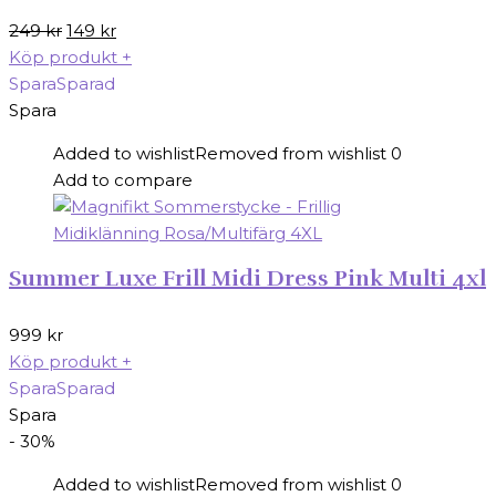
Det
Det
249
kr
149
kr
ursprungliga
nuvarande
Köp produkt
+
priset
priset
Spara
Sparad
var:
är:
Spara
249 kr.
149 kr.
Added to wishlist
Removed from wishlist
0
Add to compare
Summer Luxe Frill Midi Dress Pink Multi 4xl
999
kr
Köp produkt
+
Spara
Sparad
Spara
- 30%
Added to wishlist
Removed from wishlist
0