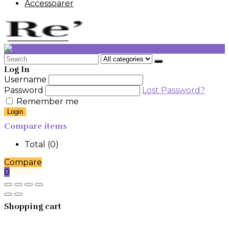
Accessoarer
Search
for:
Log In
Username
Password
Lost Password?
Remember me
Login
Compare items
Total (
0
)
Compare
0
Shopping cart