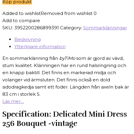
Köp produkt
3899 kr.
1169 kr.
Added to wishlist
Removed from wishlist
0
Add to compare
SKU:
3952200286899391
Category:
Sommarklänningar
Beskrivning
Ytterligare information
En sommarklänning från
byTiMo
som är gjord av vävd,
stum kvalitet. Klänningen har en rund halsringning och
en knapp baktill. Det finns en markerad midja och
volanger vid ärmsluten. Det finns också en dold
sidodragkedja samt ett foder. Längden från axeln bak är
83 cm i storlek S.
Läs mer…
Specification:
Delicated Mini Dress
256 Bouquet -vintage