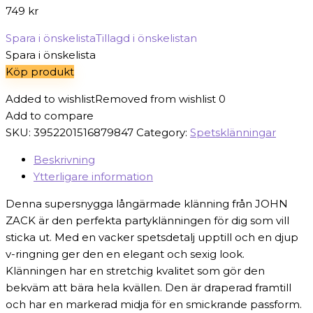
749
kr
Spara i önskelista
Tillagd i önskelistan
Spara i önskelista
Köp produkt
Added to wishlist
Removed from wishlist
0
Add to compare
SKU:
3952201516879847
Category:
Spetsklänningar
Beskrivning
Ytterligare information
Denna supersnygga långärmade klänning från JOHN
ZACK är den perfekta partyklänningen för dig som vill
sticka ut. Med en vacker spetsdetalj upptill och en djup
v-ringning ger den en elegant och sexig look.
Klänningen har en stretchig kvalitet som gör den
bekväm att bära hela kvällen. Den är draperad framtill
och har en markerad midja för en smickrande passform.