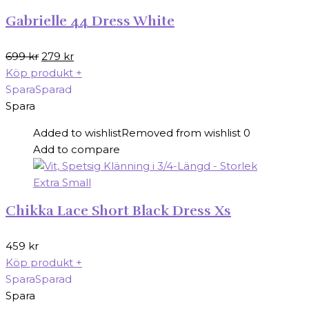
Gabrielle 44 Dress White
Det
Det
699
kr
279
kr
ursprungliga
nuvarande
Köp produkt
+
priset
priset
Spara
Sparad
var:
är:
Spara
699 kr.
279 kr.
Added to wishlist
Removed from wishlist
0
Add to compare
Chikka Lace Short Black Dress Xs
459
kr
Köp produkt
+
Spara
Sparad
Spara