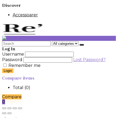
Discover
Accessoarer
Search
for:
Log In
Username
Password
Lost Password?
Remember me
Login
Compare items
Total (
0
)
Compare
0