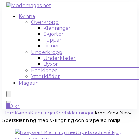
Kvinna
Överkropp
Klänningar
Skjortor
Toppar
Linnen
Underkropp
Underkläder
Byxor
Badkläder
Ytterkläder
Magasin
0
0
kr
Hem
Kvinna
Klänningar
Spetsklänningar
John Zack Navy
Spetsklänning med V-ringning och draperad midja