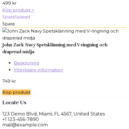
499
kr
Köp produkt
+
Spara
Sparad
Spara
John Zack Navy Spetsklänning med V-ringning och
draperad midja
Beskrivning
Ytterligare information
749
kr
Köp produkt
Locate Us
123 Demo Blvd, Miami, FL 4567, United States
+1 123-456-7890
mail@example.com