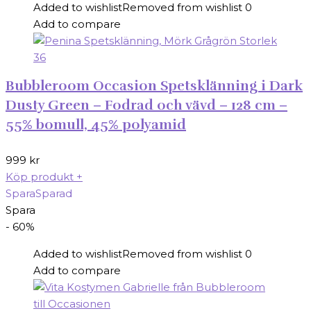
Added to wishlist
Removed from wishlist
0
Add to compare
Bubbleroom Occasion Spetsklänning i Dark
Dusty Green – Fodrad och vävd – 128 cm –
55% bomull, 45% polyamid
999
kr
Köp produkt
+
Spara
Sparad
Spara
- 60%
Added to wishlist
Removed from wishlist
0
Add to compare