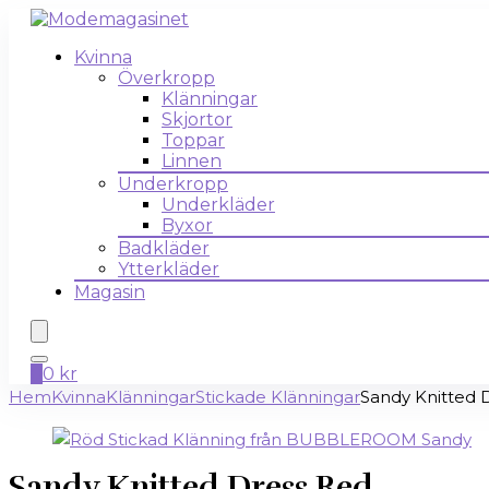
Kvinna
Överkropp
Klänningar
Skjortor
Toppar
Linnen
Underkropp
Underkläder
Byxor
Badkläder
Ytterkläder
Magasin
0
0
kr
Hem
Kvinna
Klänningar
Stickade Klänningar
Sandy Knitted 
Sandy Knitted Dress Red