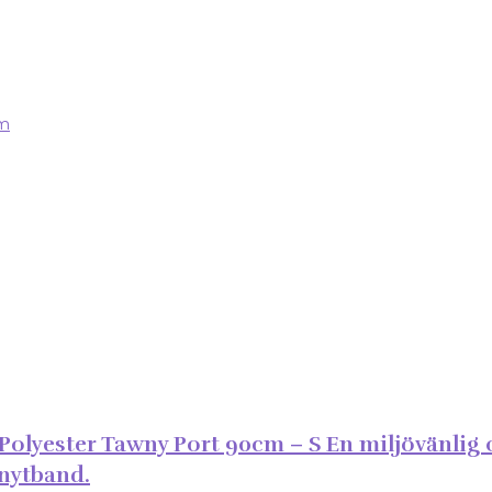
olyester Tawny Port 90cm – S En miljövänlig o
knytband.