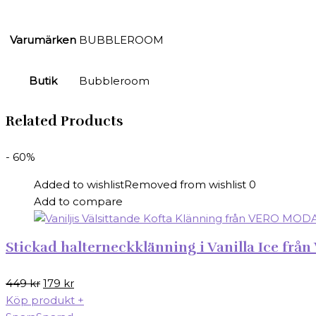
Varumärken
BUBBLEROOM
Butik
Bubbleroom
Related Products
- 60%
Added to wishlist
Removed from wishlist
0
Add to compare
Stickad halterneckklänning i Vanilla Ice frå
Det
Det
449
kr
179
kr
ursprungliga
nuvarande
Köp produkt
+