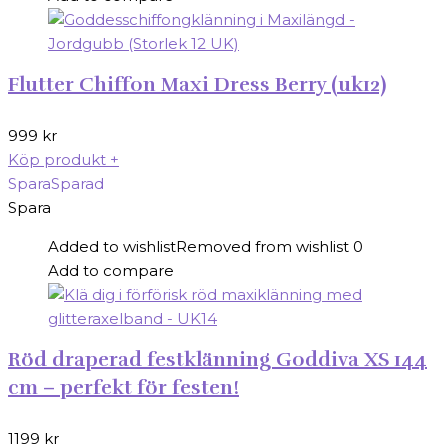
Flutter Chiffon Maxi Dress Berry (uk12)
999
kr
Köp produkt
+
Spara
Sparad
Spara
Added to wishlist
Removed from wishlist
0
Add to compare
Röd draperad festklänning Goddiva XS 144
cm – perfekt för festen!
1199
kr