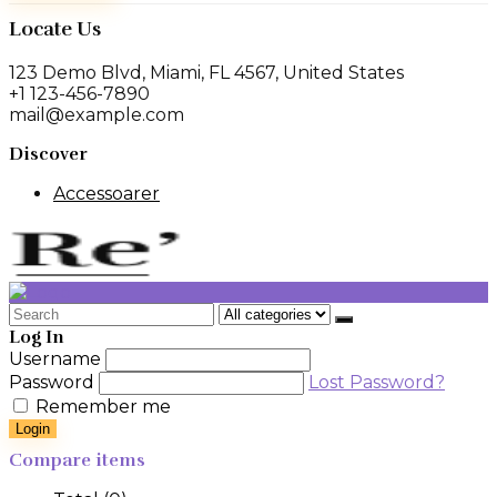
Locate Us
123 Demo Blvd, Miami, FL 4567, United States
+1 123-456-7890
mail@example.com
Discover
Accessoarer
Search
for:
Log In
Username
Password
Lost Password?
Remember me
Login
Compare items