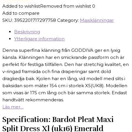
Added to wishlist
Removed from wishlist
0
Add to compare
SKU:
3952201717297758
Category:
Maxiklänningar
Beskrivning
Ytterligare information
Denna superfina klänning från GODDIVA ger en lyxig
känsla. Klänningen har en smickrande passform och är
perfekt för festliga tillfällen. Den har stretchig kvalitet, en
v-ringad framsida och fina draperingar samt dold
dragkedja bak. Kjolen har en lång, vid modell med slits i
baksidan som mäter 154 cm i storlek XS(UK8). Modellen
som visas är 175 cm lång och bär samma storlek. Endast
handtvätt rekommenderas.
Läs mer…
Specification:
Bardot Pleat Maxi
Split Dress Xl (uk16) Emerald