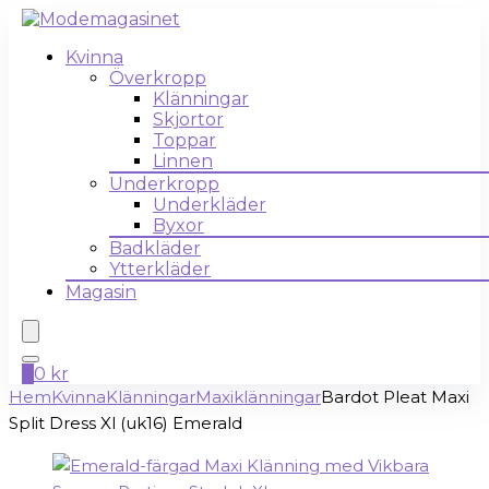
Kvinna
Överkropp
Klänningar
Skjortor
Toppar
Linnen
Underkropp
Underkläder
Byxor
Badkläder
Ytterkläder
Magasin
0
0
kr
Hem
Kvinna
Klänningar
Maxiklänningar
Bardot Pleat Maxi
Split Dress Xl (uk16) Emerald