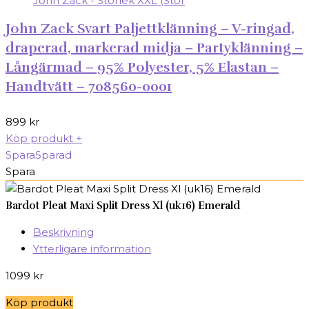
John Zack Svart Paljettklänning – V-ringad,
draperad, markerad midja – Partyklänning –
Långärmad – 95% Polyester, 5% Elastan –
Handtvätt – 708560-0001
899
kr
Köp produkt
+
Spara
Sparad
Spara
Bardot Pleat Maxi Split Dress Xl (uk16) Emerald
Beskrivning
Ytterligare information
1099
kr
Köp produkt