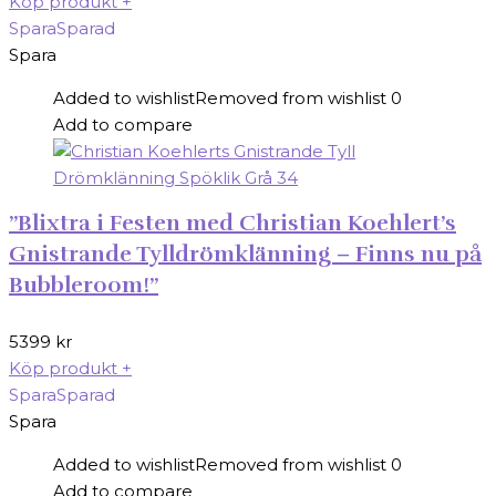
Köp produkt
+
Spara
Sparad
Spara
Added to wishlist
Removed from wishlist
0
Add to compare
”Blixtra i Festen med Christian Koehlert’s
Gnistrande Tylldrömklänning – Finns nu på
Bubbleroom!”
5399
kr
Köp produkt
+
Spara
Sparad
Spara
Added to wishlist
Removed from wishlist
0
Add to compare