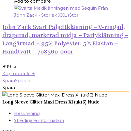
Add to compare
John Zack Svart Paljettklänning – V-ringad,
draperad, markerad midja – Partyklänning –
Långärmad – 95% Polyester, 5% Elastan –
Handtvätt – 708560-0001
899
kr
Köp produkt
+
Spara
Sparad
Spara
Long Sleeve Glitter Maxi Dress Xl (uk16) Nude
Beskrivning
Ytterligare information