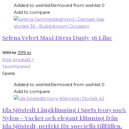
Added to wishlist
Removed from wishlist
0
Add to compare
Selena Velvet Maxi Dress Dusty 36 Lilac
Det
Det
999
kr
399
kr
ursprungliga
nuvarande
Köp produkt
+
priset
priset
Spara
Sparad
var:
är:
Spara
999 kr.
399 kr.
Added to wishlist
Removed from wishlist
0
Add to compare
Ida Sjöstedt Långklänning i Spets Ivory 100%
Nylon – Vacker och elegant klänning från
Ida Sjöstedt, perfekt för speciella tillfällen.