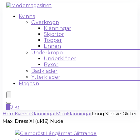
Kvinna
Överkropp
Klänningar
Skjortor
Toppar
Linnen
Underkropp
Underkläder
Byxor
Badkläder
Ytterkläder
Magasin
0
0
kr
Hem
Kvinna
Klänningar
Maxiklänningar
Long Sleeve Glitter
Maxi Dress Xl (uk16) Nude