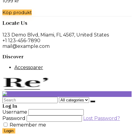
1099
kr
Köp produkt
Locate Us
123 Demo Blvd, Miami, FL 4567, United States
+1 123-456-7890
mail@example.com
Discover
Accessoarer
Search
for:
Log In
Username
Password
Lost Password?
Remember me
Login