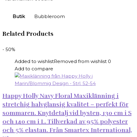
Butik
Bubbleroom
Related Products
- 50%
Added to wishlist
Removed from wishlist
0
Add to compare
Happy Holly Navy Floral Maxiklänning i
stretchig halvglansig kvalitet – perfekt för
sommaren. Knytdetalj vid bysten, 130 cm i S
och 140 cm i L. Tillverkad av 95% polyester
och 5% elastan. Från Smartex International,