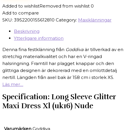
Added to wishlist
Removed from wishlist
0
Add to compare
SKU:
3952200155612810
Category:
Maxiklänningar
Beskrivning
Ytterligare information
Denna fina festklänning från
Goddiva
är tillverkad av en
stretchig materialkvalitet och har en V-ringad
halsringning. Framtill har plagget knappar och den
glittriga designen är dekorerad med en omlottdetalj
nertill. Längden från axel bak är 158 cm i storlek XS.
Läs mer…
Specification:
Long Sleeve Glitter
Maxi Dress Xl (uk16) Nude
Varumärken
Goddiva