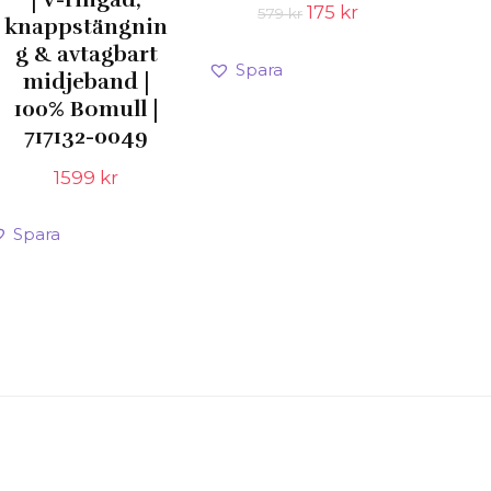
Det
Det
175
kr
579
kr
knappstängnin
ursprungliga
nuvarande
g & avtagbart
priset
priset
Spara
var:
är:
midjeband |
579 kr.
175 kr.
100% Bomull |
717132-0049
1599
kr
Spara