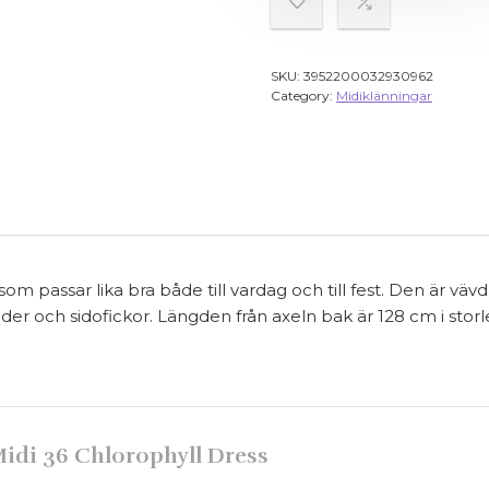
SKU:
3952200032930962
Category:
Midiklänningar
m passar lika bra både till vardag och till fest. Den är väv
er och sidofickor. Längden från axeln bak är 128 cm i storl
idi 36 Chlorophyll Dress