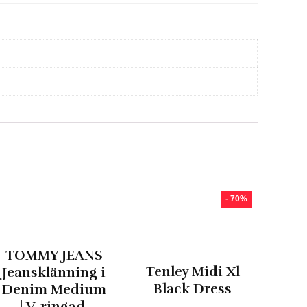
- 70%
TOMMY JEANS
Tenley Midi Xl
Jeansklänning i
Black Dress
Denim Medium
| V-ringad,