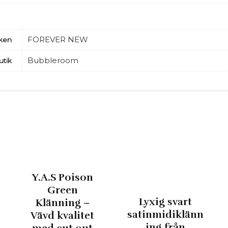
FOREVER NEW
ken
Bubbleroom
utik
Y.A.S Poison
Green
Lyxig svart
Klänning –
satinmidiklänn
Vävd kvalitet
ing från