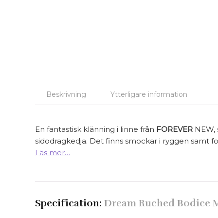
Beskrivning
Ytterligare information
En fantastisk klänning i linne från
FOREVER
NEW, so
sidodragkedja. Det finns smockar i ryggen samt fod
Läs mer…
Specification:
Dream Ruched Bodice M