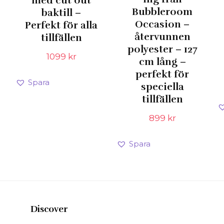
med cut out
Bubbleroom
baktill –
Occasion –
Perfekt för alla
återvunnen
tillfällen
polyester – 127
1099
kr
cm lång –
perfekt för
Spara
speciella
tillfällen
899
kr
Spara
Discover