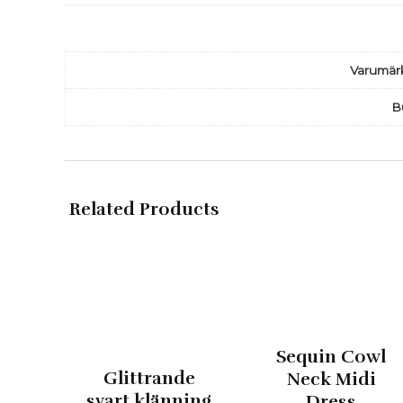
Varumär
B
Related Products
Sequin Cowl
Glittrande
Neck Midi
svart klänning
Dress