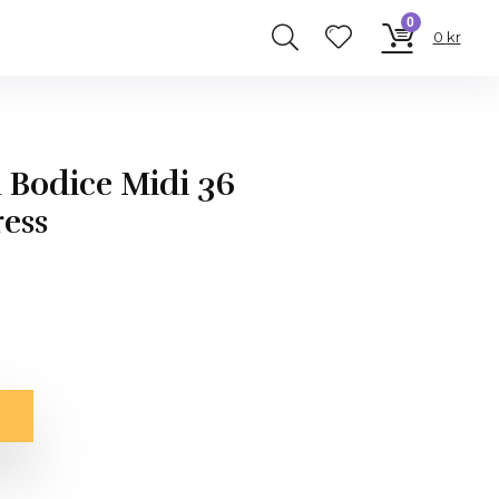
0
0
kr
Bodice Midi 36
ress