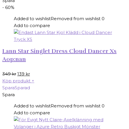
Spara
- 60%
Added to wishlist
Removed from wishlist
0
Add to compare
Lann Star Singlet Dress Cloud Dancer Xs
Aop:nan
Det
Det
349
kr
139
kr
ursprungliga
nuvarande
Köp produkt
+
priset
priset
Spara
Sparad
var:
är:
Spara
349 kr.
139 kr.
Added to wishlist
Removed from wishlist
0
Add to compare