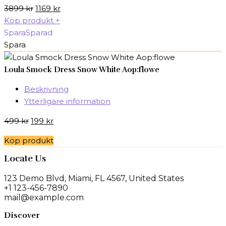
Det
Det
3899
kr
1169
kr
ursprungliga
nuvarande
Köp produkt
+
priset
priset
Spara
Sparad
var:
är:
Spara
3899 kr.
1169 kr.
Loula Smock Dress Snow White Aop:flowe
Beskrivning
Ytterligare information
Det
Det
499
kr
199
kr
ursprungliga
nuvarande
Köp produkt
priset
priset
var:
är:
Locate Us
499 kr.
199 kr.
123 Demo Blvd, Miami, FL 4567, United States
+1 123-456-7890
mail@example.com
Discover