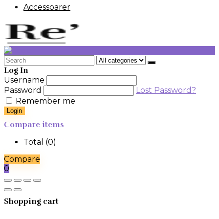
Accessoarer
Search
for:
Log In
Username
Password
Lost Password?
Remember me
Login
Compare items
Total (
0
)
Compare
0
Shopping cart