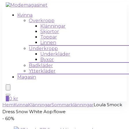
Kvinna
Överkropp
Klänningar
Skjortor
Toppar
Linnen
Underkropp
Underkläder
Byxor
Badkläder
Ytterkläder
Magasin
0
0
kr
Hem
Kvinna
Klänningar
Sommarklänningar
Loula Smock
Dress Snow White Aop:flowe
- 60%