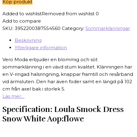
Köp produkt
499 kr.
199 kr.
Added to wishlist
Removed from wishlist
0
Add to compare
SKU:
3952200387554560
Category:
Sommarklänningar
Beskrivning
Ytterligare information
Vero Moda erbjuder en blommig och söt
sommarklänning i en vävd stum kvalitet. Klänningen har
en V-ringad halsringning, knappar framtill och resårband
vid ärmsluten. Den har även foder samt en längd på 102
cm från axel bak i storlek S.
Läs mer…
Specification:
Loula Smock Dress
Snow White Aop:flowe