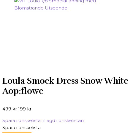
Loula Smock Dress Snow White
Aop:flowe
Det
Det
499
kr
199
kr
ursprungliga
nuvarande
Spara i önskelista
Tillagd i önskelistan
priset
priset
Spara i önskelista
var:
är: