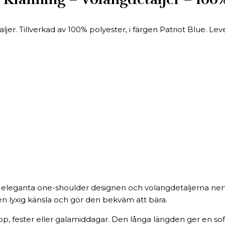
er. Tillverkad av 100% polyester, i färgen Patriot Blue. Lev
eleganta one-shoulder designen och volangdetaljerna nertill
en lyxig känsla och gör den bekväm att bära.
lop, fester eller galamiddagar. Den långa längden ger en sof