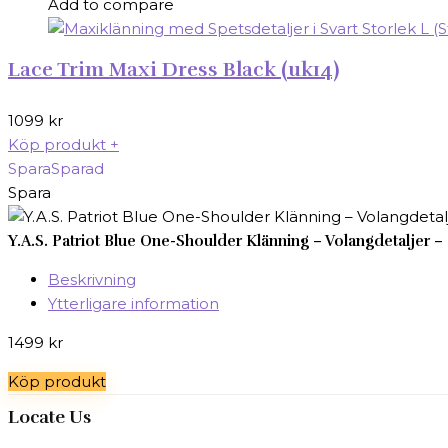
Add to compare
Lace Trim Maxi Dress Black (uk14)
1099
kr
Köp produkt
+
Spara
Sparad
Spara
Y.A.S. Patriot Blue One-Shoulder Klänning – Volangdetaljer 
Beskrivning
Ytterligare information
1499
kr
Köp produkt
Locate Us