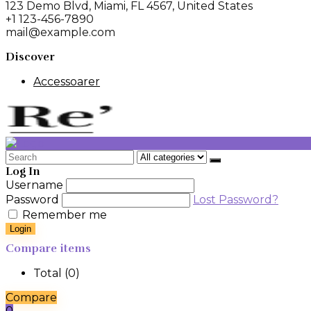
123 Demo Blvd, Miami, FL 4567, United States
+1 123-456-7890
mail@example.com
Discover
Accessoarer
Search
for:
Log In
Username
Password
Lost Password?
Remember me
Login
Compare items
Total (
0
)
Compare
0