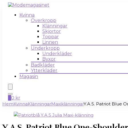
Kvinna
Överkropp
Klänningar
Skjortor
Toppar
Linnen
Underkropp
Underkläder
Byxor
Badkläder
Ytterkläder
Magasin
0
0
kr
Hem
Kvinna
Klänningar
Maxiklänningar
Y.A.S. Patriot Blue 
Y.A.S. Patriot Blue One-Shoulde