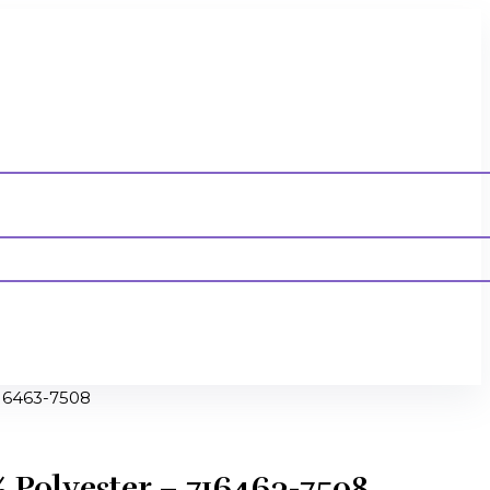
716463-7508
% Polyester – 716463-7508