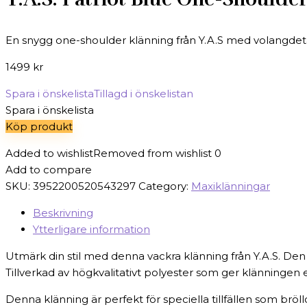
En snygg one-shoulder klänning från Y.A.S med volangdetalj
1499
kr
Spara i önskelista
Tillagd i önskelistan
Spara i önskelista
Köp produkt
Added to wishlist
Removed from wishlist
0
Add to compare
SKU:
3952200520543297
Category:
Maxiklänningar
Beskrivning
Ytterligare information
Utmärk din stil med denna vackra klänning från Y.A.S. Den 
Tillverkad av högkvalitativt polyester som ger klänningen 
Denna klänning är perfekt för speciella tillfällen som bröl